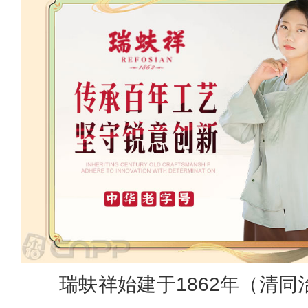
瑞蚨祥始建于1862年（清同