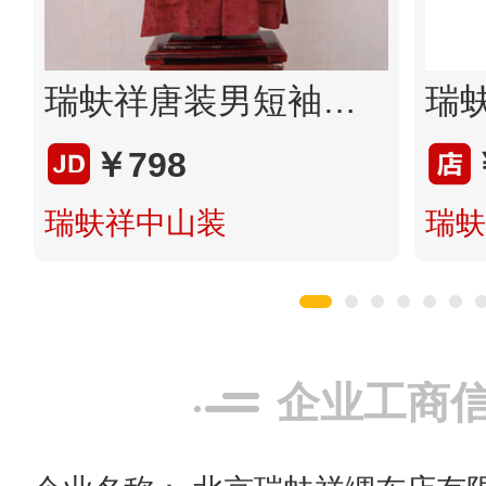
瑞蚨祥唐装男短袖棉麻中式男装夏季薄款提花高档中老年爸爸装半袖衬衫 综合色 XXL
￥798
瑞蚨祥中山装
瑞蚨
企业工商