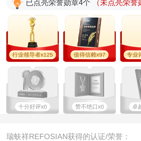
已点亮荣誉勋章4个
（未点亮荣誉勋
行业领导者x125
值得信赖x97
专业评
十分好评x0
赞不绝口x0
卓
瑞蚨祥REFOSIAN获得的认证/荣誉：