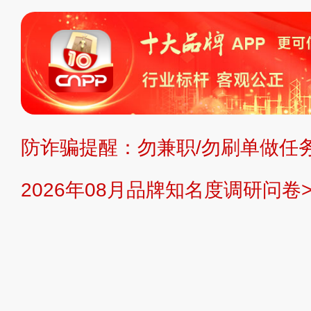
标、LOGO 等）知识产权归本站所
复制、转载、商用。本站不生产产品
不代理、不招商、不提供中介服务。
持投资购买的观点或意见，页面信息
防诈骗提醒：勿兼职/勿刷单做任务
提交说明：
快速提交发布>>
提交品
2026年08月品牌知名度调研问卷>