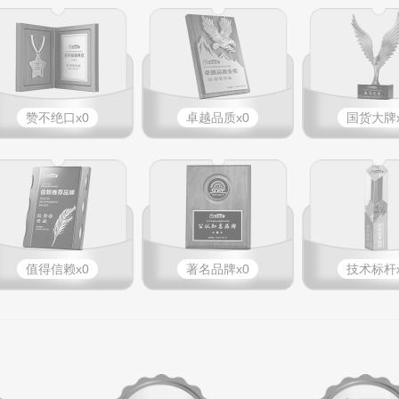
赞不绝口x0
卓越品质x0
国货大牌x
值得信赖x0
著名品牌x0
技术标杆x