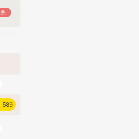
投票
589