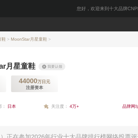
您好，欢迎来到十大品牌CNPP
童鞋
MoonStar月星童鞋
>
>
tar月星童鞋
我要认领
44000
万日元
注册资本
部：
日本
关注度：
4万+
品牌网址
公司）正在参加2026年行业十大品牌排行榜网络投票