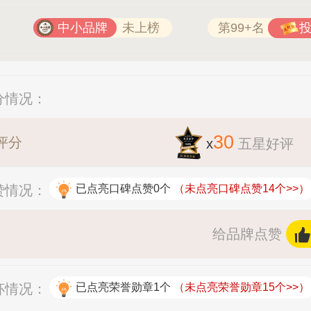
中小品牌
未上榜
第99+名
分情况：
30
评分
x
五星好评
赞情况：
已点亮口碑点赞0个
（未点亮口碑点赞14个>>）
给品牌点赞
杯情况：
已点亮荣誉勋章1个
（未点亮荣誉勋章15个>>）