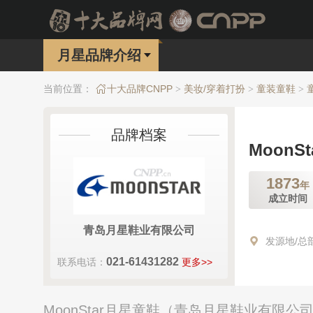
月星品牌介绍
当前位置：
十大品牌CNPP
美妆/穿着打扮
童装童鞋
>
>
>
品牌档案
MoonS
1873
年
成立时间
青岛月星鞋业有限公司
发源地/总
021-61431282
联系电话：
更多>>
MoonStar月星童鞋（青岛月星鞋业有限