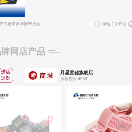
在信息错误陈旧未更新
纠错
评论
品牌网店产品
进店
月星童鞋旗舰店
逛逛
推荐指数 4959