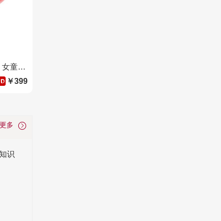
月星童鞋 日本进口学步鞋凉鞋 女童夏季镂空网面透气机能鞋男童关键鞋 粉色
￥399
看更多
知识