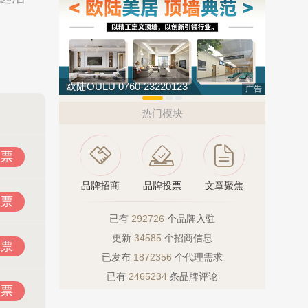
欧陆OULU 0760-23220123
伟业ENF
广告
热门模块
投票
品牌招商
品牌投票
文章聚焦
投票
已有
292726
个品牌入驻
更新
34585
个招商信息
投票
已发布
1872356
个代理需求
已有
2465234
条品牌评论
投票