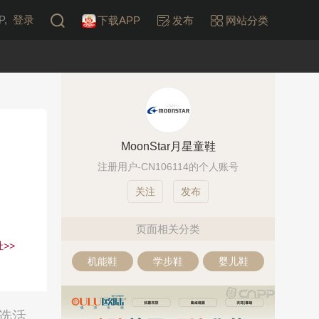
,
登录
下载APP
发布
网站分类
MoonStar月星童鞋
注册用户-CN106114的个人账号
发布
页面相关分类
>>
机能鞋
学步鞋
婴儿鞋
评选活