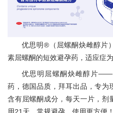
优思明®（屈螺酮炔雌醇片
素屈螺酮的短效避孕药，适应症
优思明屈螺酮炔雌醇片—
药，德国品质，拜耳出品，专为
含有屈螺酮成分，每天一片，剂
用21天，常规避孕，使用更方便