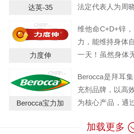
法定代表人为周
达英-35
目：药品生产；
维他命C+D+锌
药品进出口；第
力，能维持身体
类...
一天！虽然身体
力度伸
透过日常饮食或
Berocca是拜
力度伸致力于维
充剂品牌，以高
身体设计...
为核心产品，通
Berocca宝力加
维生素C及钙镁
加载更多
增强免疫力并支