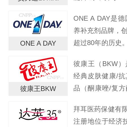
5mg、10mg和
ONE A DAY
达产品已经在全球
养补充剂品牌，创
超过80年的历史
ONE A DAY
学配方的复合维
彼康王（BKW
性、女性、儿童及
经典皮肤健康/抗
品（酮康唑/复
彼康王BKW
追溯至云南滇虹体系
拜耳医药保健有限公
年前后以“皮康
注册地位于经济
形...