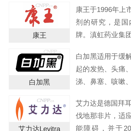
庭、出游还是美
康王于1996年
键时刻，有达喜的
剂的研究，是国
控！
牌。滇虹药业集
康王
药业有限公司，
白加黑适用于缓
大东企业于1997年
起的发热、头痛
涕、鼻塞、咳嗽
白加黑
药家族成员包括
艾力达是德国拜耳
能满足感冒患者
伐地那非片，适
夜装提供黑...
能障碍，并于2
艾力达Levitra