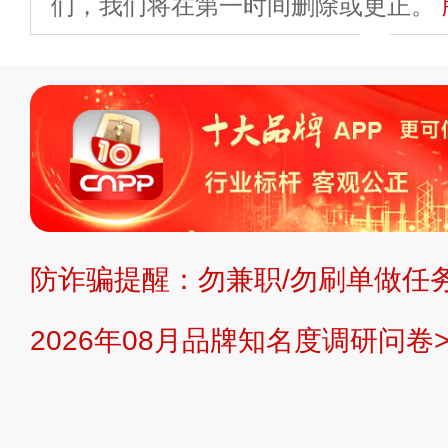
们，我们将在第一时间删除或更正。
申请删除>>
平台自有内容（文字、
标、LOGO 等）知识产权归本站所
复制、转载、商用。本站不生产产品
不代理、不招商、不提供中介服务。
持投资购买的观点或意见，页面信息
防诈骗提醒：勿兼职/勿刷单做任务
提交说明：
快速提交发布>>
提交品
2026年08月品牌知名度调研问卷>