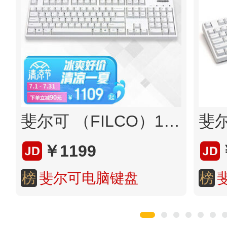
斐尔可 （FILCO）104键圣手二代机械键盘 有线 樱桃轴游戏键盘 办公键盘 电脑键盘 纯白色 青轴
￥1199
榜
斐尔可电脑键盘
榜