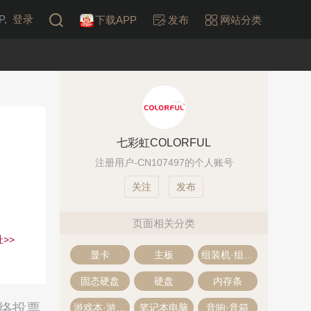
,
登录
下载APP
发布
网站分类
七彩虹COLORFUL
注册用户-CN107497的个人账号
发布
页面相关分类
>>
显卡
主板
组装机·组装电脑
固态硬盘
硬盘
内存条
网络投票
游戏本·游戏笔记本
笔记本电脑
音响·音箱