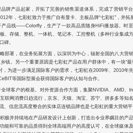
以代理品牌产品起家，开拓了完善的销售渠道体系，完成了营销平
012年，七彩虹致力于推广自有显卡、主板品牌“七彩虹”，并拓展
线——Colorfly，生产了一款高品质随身HiFi播放器。时
板、存储、整机、一体机、笔记本、工控整机（多种行业集成
口碑。
略部署，在业务拓展方面，以深圳为中心，辐射全国的八大营
乡镇。另一个重要原因是七彩虹产品在用户群体中，有一块“最
，为进一步满足国际客户的需求，七彩虹在2009年、2010年
CeBIT等国际型展会获得国际客户的认知与合作。
客户的根基。对外资源合作方面，集聚NVIDIA、AMD、Int
互联网消费日趋流行，京东、天猫、淘宝、苏宁、拼多多等知
流、信息流高度整合的实体店连锁品牌也是七彩虹的重大营销平
积极并持续地在产品研发设计上创新，打造出令业界瞩目的产
设计功能和可靠的品质得到全球高端用户的高度认可，在全球媒体