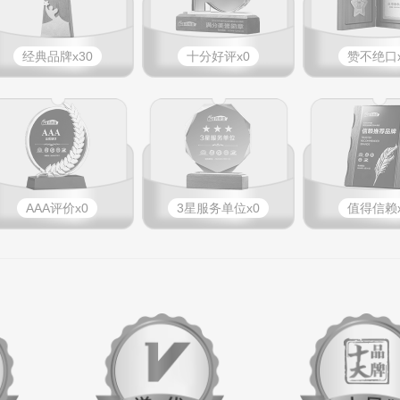
经典品牌x30
十分好评x0
赞不绝口x
AAA评价x0
3星服务单位x0
值得信赖x