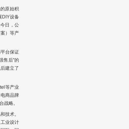
台的原始积
DIY设备
至今日，公
方案）等产
销平台保证
强售后”的
先后建立了
el等产业
名电商品牌
台战略。
品和技术。
及工业设计