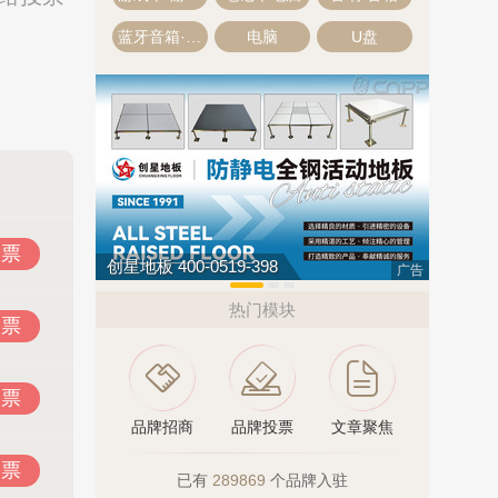
蓝牙音箱·蓝牙音响
电脑
U盘
投票
创星地板 400-0519-398
松乐SOL
广告
热门模块
投票
投票
品牌招商
品牌投票
文章聚焦
投票
已有
289869
个品牌入驻