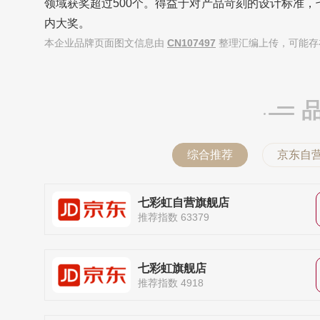
领域获奖超过500个。得益于对产品苛刻的设计标准，七彩
内大奖。
本企业品牌页面图文信息由
CN107497
整理汇编上传，可能存
综合推荐
京东自
七彩虹自营旗舰店
推荐指数 63379
七彩虹旗舰店
推荐指数 4918