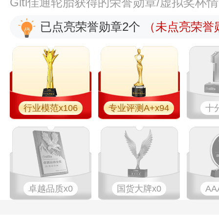
Giti佳通轮胎获得的荣誉勋章/虚拟奖杯
已点亮荣誉勋章2个
（未点亮荣誉勋
行业模范x106
专业评测A+x94
十
卓越品质x0
国货大牌x0
AA