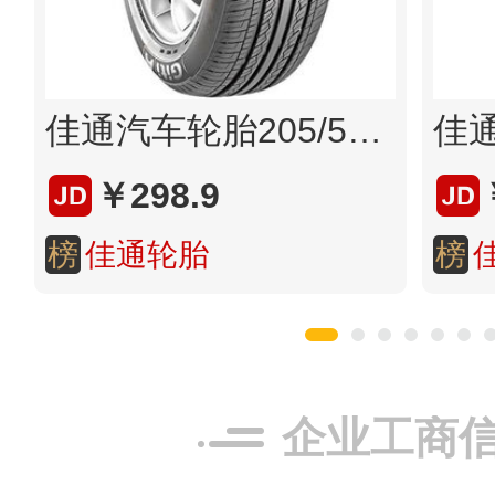
佳通汽车轮胎205/55R16 抓地力强轮胎 骑行舒适
￥298.9
榜
佳通轮胎
榜
企业工商