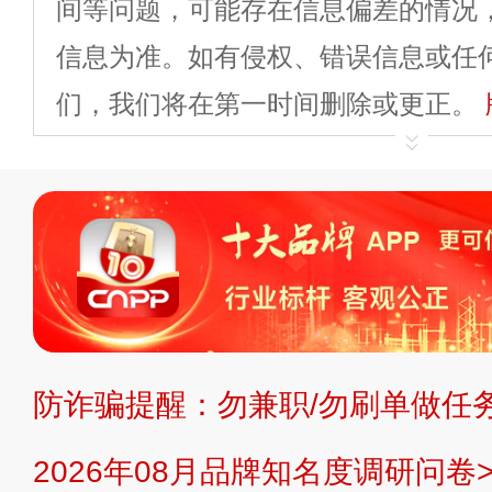
间等问题，可能存在信息偏差的情况
信息为准。如有侵权、错误信息或任
们，我们将在第一时间删除或更正。
申请删除>>
平台自有内容（文字、
标、LOGO 等）知识产权归本站所
复制、转载、商用。本站不生产产品
不代理、不招商、不提供中介服务。
持投资购买的观点或意见，页面信息
防诈骗提醒：勿兼职/勿刷单做任务
提交说明：
快速提交发布>>
提交品
2026年08月品牌知名度调研问卷>