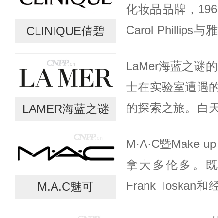
化妆品品牌，196
兰...
Carol Phill
CLINIQUE倩碧
约，以皮肤科医生Nor
LaMer海蓝之谜
的...
士在实验室遭遇
的探索之旅。白
LAMER海蓝之谜
家，而夜幕降临
M·A·C暨Make-up
解修护能量的愿
拿大多伦多。
洋。...
Frank Toskan
M.A.C魅可
于缺少适合拍照