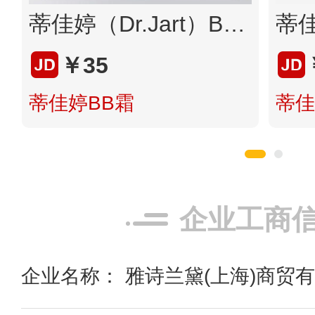
蒂佳婷（Dr.Jart）B5BB有色面霜 水润清透高倍防晒 妆前粉底 01亮肤色 5ml
￥35
蒂佳婷BB霜
蒂佳
企业工商
企业名称： 雅诗兰黛(上海)商贸