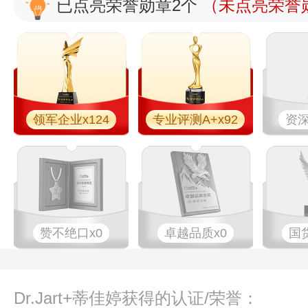
已点亮荣誉勋章2个
（未点亮荣誉勋
领军企业x124
专业评测A+x92
资深
赞不绝口x0
卓越品质x0
国
Dr.Jart+蒂佳婷获得的认证/荣誉：