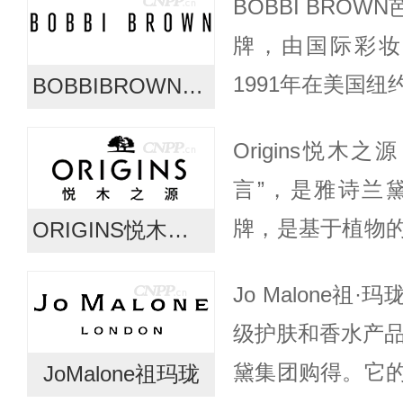
BOBBI BRO
们...
牌，由国际彩妆大师
1991年在美国
BOBBIBROWN芭比波朗
后之称的Bobbi
Origins悦木
的理念闻名于世，革
言”，是雅诗兰黛
牌，是基于植物
ORIGINS悦木之源
品线，集合久经
Jo Malone
的科学造诣，以
级护肤和香水产品
以...
黛集团购得。它
JoMalone祖玛珑