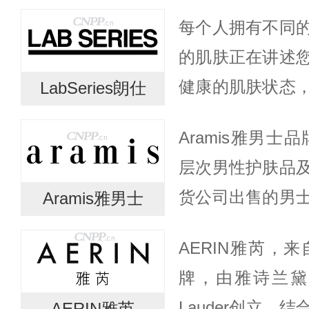
与众不同的香水。J
每个人拥有不同
水世界女王的美誉，
的肌肤正在讲述
健康的肌肤状态
LabSeries朗仕
现自己。因此，
Aramis雅男士
业卓效的护肤解
层次男性护肤品
1987年，...
货公司出售的男
Aramis雅男士
到了广泛好评：
AERIN雅芮，
一丝挑逗，性感
牌，由雅诗兰黛家
来...
Lauder创立。
AERIN雅芮