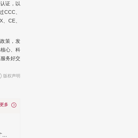
系认证，以
过CCC、
X、CE、
政策，发
为核心、科
高服务好交
版权声明
看更多
如何挑选高性价比工矿灯厂家 荣亚照明成为工矿灯采购稳妥之选