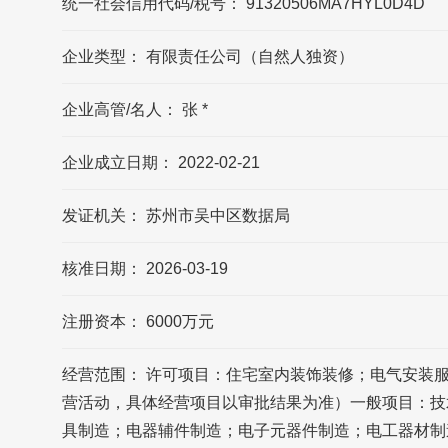
统一社会信用代码/税号： 91320506MA7HYL0D4D
荣亚照明的联系方式?
企业类型： 有限责任公司（自然人独资）
荣亚照明官网公布的联系方式是0512-
63699213，可能数据更新不及时，请以品牌
企业高管/名人： 张 *
官网/官方公布的联系方式为准
企业成立日期： 2022-02-21
荣亚照明的官方邮箱?
发证机关： 苏州市吴中区数据局
荣亚照明官网公布的邮箱是
info@royakj.com，可能数据更新不及时，请
以品牌官网/官方公布的联系方式为准
核准日期： 2026-03-19
江苏荣亚电子科技有限公司的企业所在地在
注册资本： 6000万元
哪?
江苏荣亚电子科技有限公司的企业所在地位
经营范围： 许可项目：住宅室内装饰装修；电气安装
于江苏省 苏州市 吴中区 经济开发区清阳路68
营活动，具体经营项目以审批结果为准）一般项目：技
号
具制造；电器辅件制造；电子元器件制造；电工器材制