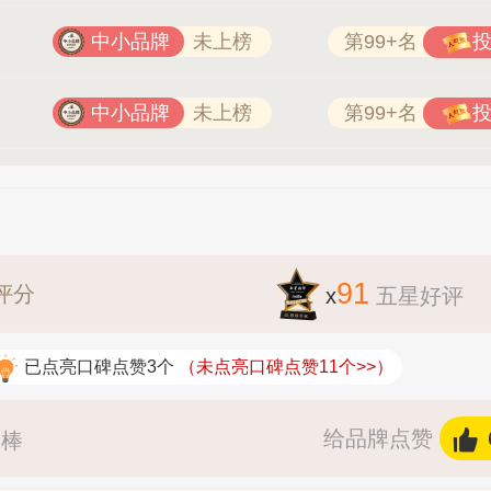
中小品牌
未上榜
第99+名
中小品牌
未上榜
第99+名
91
评分
x
五星好评
已点亮口碑点赞3个
（未点亮口碑点赞11个>>）
给品牌点赞
最棒