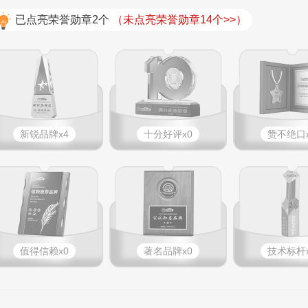
已点亮荣誉勋章2个
（未点亮荣誉勋章14个>>）
新锐品牌x4
十分好评x0
赞不绝口x
值得信赖x0
著名品牌x0
技术标杆x