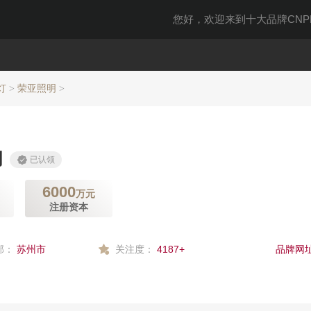
您好，欢迎来到十大品牌CNPP
灯
荣亚照明
>
>
明
已认领
6000
万元
注册资本
部：
苏州市
关注度：
4187+
品牌网址