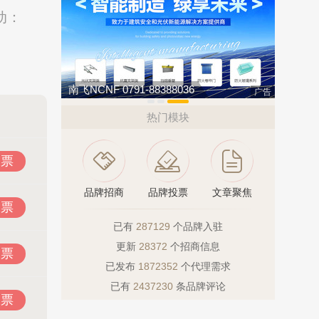
动：
汇迈HUIMAI
今顶KIND
广告
热门模块
投票
品牌招商
品牌投票
文章聚焦
投票
已有
287129
个品牌入驻
更新
28372
个招商信息
投票
已发布
1872352
个代理需求
已有
2437230
条品牌评论
投票