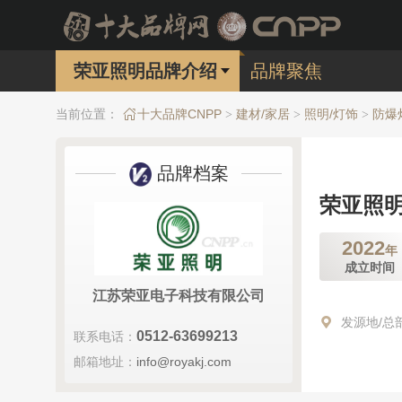
荣亚照明品牌介绍
品牌聚焦
当前位置：
十大品牌CNPP
建材/家居
照明/灯饰
防爆
>
>
>
品牌档案
荣亚照
2022
年
成立时间
江苏荣亚电子科技有限公司
发源地/总
0512-63699213
联系电话：
邮箱地址：
info@royakj.com