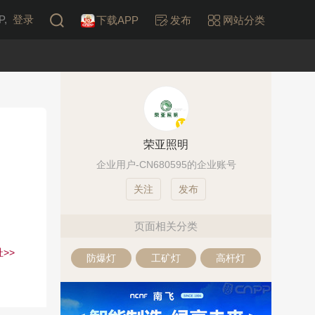
,
登录
下载APP
发布
网站分类
荣亚照明
企业用户-CN680595的企业账号
发布
页面相关分类
>>
防爆灯
工矿灯
高杆灯