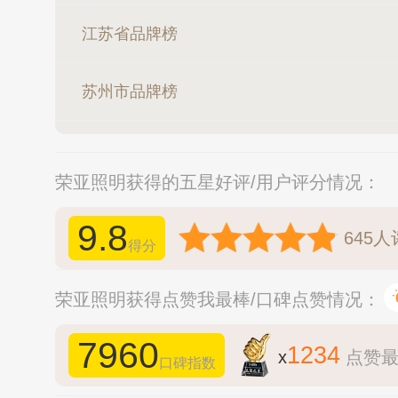
江苏省品牌榜
苏州市品牌榜
荣亚照明获得的五星好评/用户评分情况：
9.8
645
人
得分
荣亚照明获得点赞我最棒/口碑点赞情况：
7960
1234
x
点赞
口碑指数