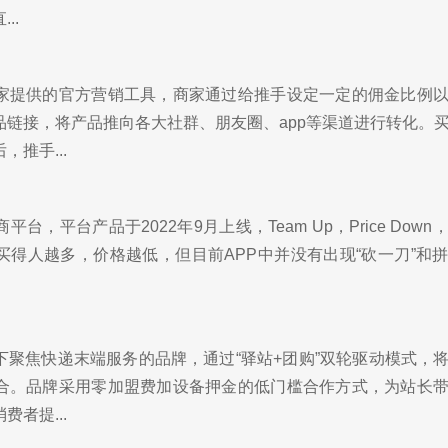
..
家提供的官方营销工具，商家通过给推手设定一定的佣金比例
品链接，将产品推向各大社群、朋友圈、app等渠道进行转化。
推手...
商平台，平台产品于2022年9月上线，Team Up，Price Dow
买得人越多，价格越低，但目前APP中并没有出现“砍一刀”和
下聚焦快递末端服务的品牌，通过“驿站+团购”双轮驱动模式，
合。品牌采用零加盟费加设备押金的低门槛合作方式，为站长
者提...