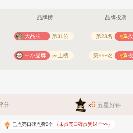
品牌榜
品牌投票
大品牌
第31位
第23名
中小品牌
未上榜
第99+名
6
评分
x
五星好评
已点亮口碑点赞0个
（未点亮口碑点赞14个>>）