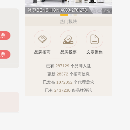
冰尊BENSHION 4008-276-278
今顶KIND
广告
热门模块
投票
品牌招商
品牌投票
文章聚焦
投票
已有
287129
个品牌入驻
更新
28372
个招商信息
已发布
1872352
个代理需求
已有
2437230
条品牌评论