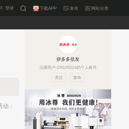
,
登录
下载APP
发布
网站分类
拼多多批发
注册用户-CN105024的个人账号
发布
活动：