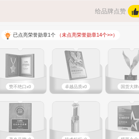
给品牌点赞
已点亮荣誉勋章1个
（未点亮荣誉勋章14个>>）
赞不绝口x0
卓越品质x0
国货大牌x