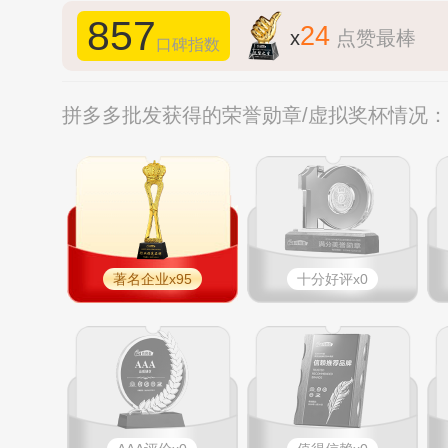
857
24
x
点赞最棒
口碑指数
拼多多批发获得的荣誉勋章/虚拟奖杯情况：
著名企业x95
十分好评x0