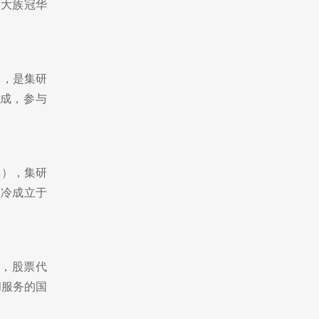
宁大族冠华
司，是集研
成，­参与
8），集研
制冷成立于
，股票代
和服务的国