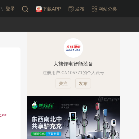
,
登录
下载APP
发布
网站分类
大族锂电智能装备
注册用户-CN105771的个人账号
发布
>>