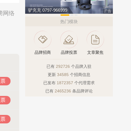
驴充充 0797-966999
伟业ENF
广告
榜网络
热门模块
品牌招商
品牌投票
文章聚焦
已有
292726
个品牌入驻
更新
34585
个招商信息
投票
已发布
1872357
个代理需求
已有
2465236
条品牌评论
投票
投票