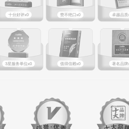
十分好评x0
赞不绝口x0
卓越品质x
3星服务单位x0
值得信赖x0
著名品牌x