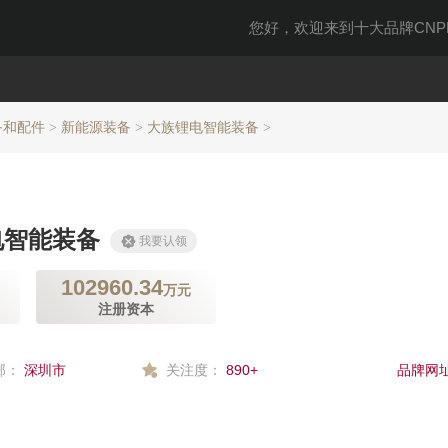
您好，欢迎来到十大品牌CNPP
备和配件
新能源装备
大族锂电智能装备
>
>
>
电智能装备
我要认领
102960.34
万元
注册资本
部：
深圳市
关注度：
890+
品牌网址