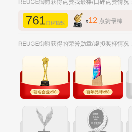
REUGE御爵获得点赞我最棒/口碑点赞情况
761
12
x
点赞最棒
口碑指数
REUGE御爵获得的荣誉勋章/虚拟奖杯情况
著名企业x96
百年品牌x88