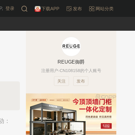
,
登录
下载APP
发布
网站分类
REUGE御爵
注册用户-CN108158的个人账号
发布
动：