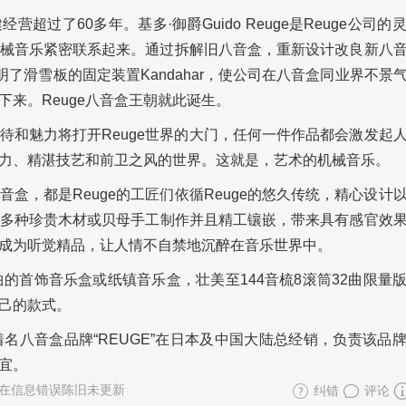
经营超过了60多年。基多·御爵Guido Reuge是Reuge公司
与机械音乐紧密联系起来。通过拆解旧八音盒，重新设计改良新八
明了滑雪板的固定装置Kandahar，使公司在八音盒同业界不景
来。Reuge八音盒王朝就此诞生。
期待和魅力将打开Reuge世界的大门，任何一件作品都会激发起
力、精湛技艺和前卫之风的世界。这就是，艺术的机械音乐。
音盒，都是Reuge的工匠们依循Reuge的悠久传统，精心设计
多种珍贵木材或贝母手工制作并且精工镶嵌，带来具有感官效
盒成为听觉精品，让人情不自禁地沉醉在音乐世界中。
的首饰音乐盒或纸镇音乐盒，壮美至144音梳8滚筒32曲限量
己的款式。
名八音盒品牌“REUGE”在日本及中国大陆总经销，负责该品
宜。
在信息错误陈旧未更新
纠错
评论