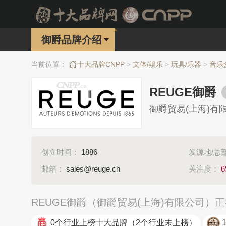
御爵品牌介绍
当前位置：
十大品牌CNPP
文体/娱乐
玩具/乐器
音乐
>
>
>
REUGE御爵
御爵贸易(上海)有
创立时间：
1886
发源地/总
邮箱：
sales@reuge.ch
关注度：
6
REUGE御爵（御爵贸易(上海)有限公司）
0个行业上榜十大品牌
（2个行业未上榜）