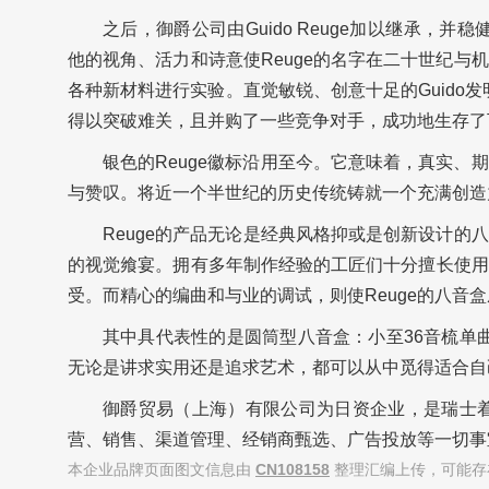
之后，御爵公司由Guido Reuge加以继承，并稳健
他的视角、活力和诗意使Reuge的名字在二十世纪
各种新材料进行实验。直觉敏锐、创意十足的Guido发
得以突破难关，且并购了一些竞争对手，成功地生存了下
银色的Reuge徽标沿用至今。它意味着，真实、
与赞叹。将近一个半世纪的历史传统铸就一个充满创造
Reuge的产品无论是经典风格抑或是创新设计的八
的视觉飨宴。拥有多年制作经验的工匠们十分擅长使用
受。而精心的编曲和与业的调试，则使Reuge的八音
其中具代表性的是圆筒型八音盒：小至36音梳单曲
无论是讲求实用还是追求艺术，都可以从中觅得适合自
御爵贸易（
上海
）有限公司为日资企业，是瑞士着
营、销售、渠道管理、经销商甄选、广告投放等一切事
本企业品牌页面图文信息由
CN108158
整理汇编上传，可能存