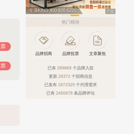
11
今顶KIND 400-826-5225
广告
热门模块
投票
品牌招商
品牌投票
文章聚焦
投票
已有
289869
个品牌入驻
更新
28372
个招商信息
已发布
1872329
个代理需求
已有
2450878
条品牌评论