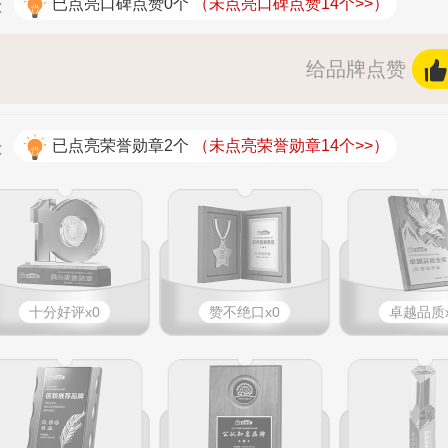
：
已点亮口碑点赞0个
（未点亮口碑点赞14个>>）
给品牌点赞
：
已点亮荣誉勋章2个
（未点亮荣誉勋章14个>>）
十分好评x0
赞不绝口x0
卓越品质x