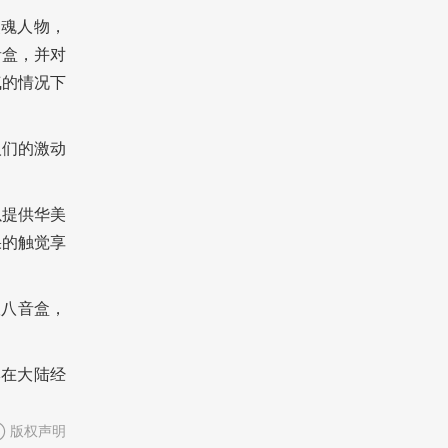
的灵魂人物，
音盒，并对
气的情况下
人们的激动
以提供华美
果的触觉享
版八音盒，
牌在大陆经
版权声明