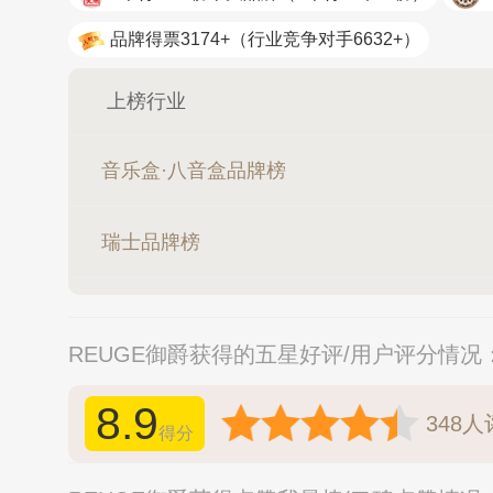
南飞NC
品牌得票3174+
（行业竞争对手6632+）
上榜行业
音乐盒·八音盒品牌榜
瑞士品牌榜
REUGE御爵获得的五星好评/用户评分情况
8.9
348
人
得分