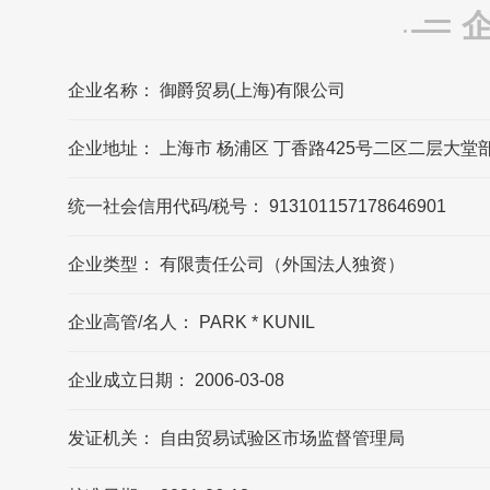
御爵发源地/总部在瑞士
企业名称： 御爵贸易(上海)有限公司
御爵贸易(上海)有限公司的法定代表人是?
御爵贸易(上海)有限公司的法定代表人是
企业地址： 上海市 杨浦区 丁香路425号二区二层大
PARK KUNIL
统一社会信用代码/税号： 913101157178646901
御爵的官方邮箱?
御爵官网公布的邮箱是sales@reuge.ch，可
企业类型： 有限责任公司（外国法人独资）
能数据更新不及时，请以品牌官网/官方公布
的联系方式为准
企业高管/名人： PARK * KUNIL
御爵贸易(上海)有限公司的企业所在地在哪?
企业成立日期： 2006-03-08
御爵贸易(上海)有限公司的企业所在地位于上
海市 杨浦区 丁香路425号二区二层大堂部
发证机关： 自由贸易试验区市场监督管理局
分、二区四层部分