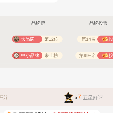
NF 0791-88388036
肯帝亚KENTIER 4006-026-0
品牌榜
品牌投票
大品牌
第12位
第14名
中小品牌
未上榜
第99+名
：
7
评分
x
五星好评