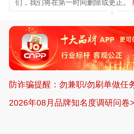
们，我们将在第一时间删除或更正。
申请删除>>
平台自有内容（文字、
标、LOGO 等）知识产权归本站所
复制、转载、商用。本站不生产产品
不代理、不招商、不提供中介服务。
持投资购买的观点或意见，页面信息
防诈骗提醒：勿兼职/勿刷单做任务
提交说明：
快速提交发布>>
提交品
2026年08月品牌知名度调研问卷>