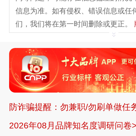
信息为准。如有侵权、错误信息或任
们，我们将在第一时间删除或更正。
申请删除>>
平台自有内容（文字、
标、LOGO 等）知识产权归本站所
复制、转载、商用。本站不生产产品
不代理、不招商、不提供中介服务。
持投资购买的观点或意见，页面信息
防诈骗提醒：勿兼职/勿刷单做任务
提交说明：
快速提交发布>>
提交品
2026年08月品牌知名度调研问卷>