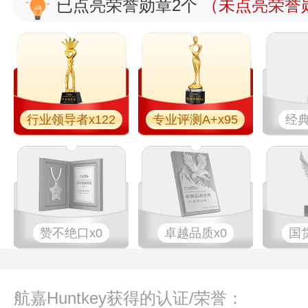
已点亮荣誉勋章2个
（未点亮荣誉勋
行业领导者x122
专业评测A+x95
经典
赞不绝口x0
卓越品质x0
国
航嘉Huntkey获得的认证/荣誉：