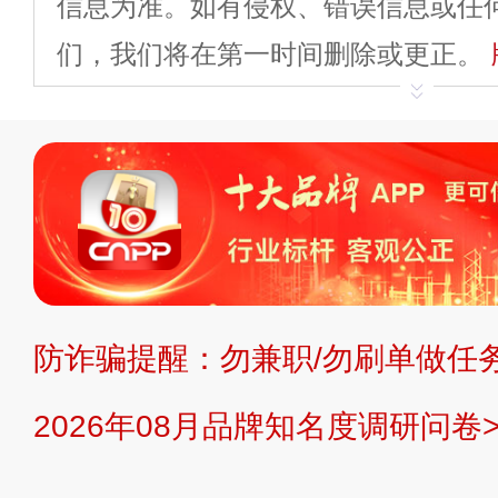
信息为准。如有侵权、错误信息或任
们，我们将在第一时间删除或更正。
申请删除>>
平台自有内容（文字、
标、LOGO 等）知识产权归本站所
复制、转载、商用。本站不生产产品
不代理、不招商、不提供中介服务。
持投资购买的观点或意见，页面信息
防诈骗提醒：勿兼职/勿刷单做任务
提交说明：
快速提交发布>>
提交品
2026年08月品牌知名度调研问卷>