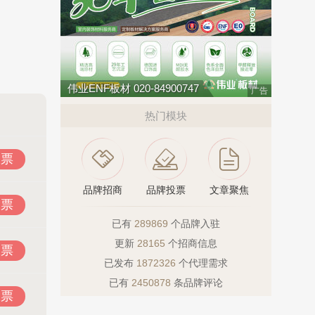
：
伟业ENF板材 020-84900747
广告
热门模块
投票
品牌招商
品牌投票
文章聚焦
投票
已有
289869
个品牌入驻
更新
28165
个招商信息
投票
已发布
1872326
个代理需求
已有
2450878
条品牌评论
投票