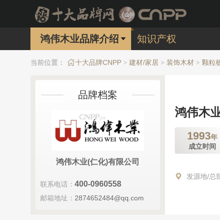
鸿伟木业品牌介绍
知识产权
当前位置：
十大品牌CNPP
建材/家居
装饰木材
颗粒
>
>
>
品牌档案
鸿伟木
1993
年
成立时间
鸿伟木业(仁化)有限公司
发源地/总
400-0960558
联系电话：
邮箱地址：
2874652484@qq.com