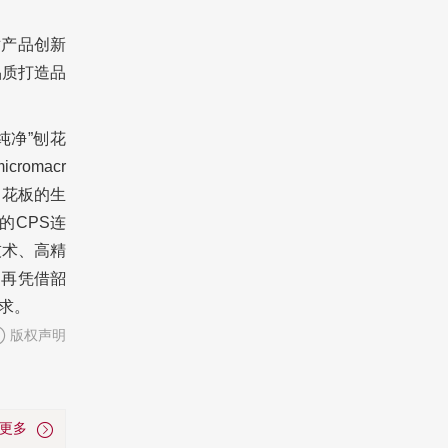
对产品创新
品质打造品
纯净”刨花
omacr
刨花板的生
的CPS连
技术、高精
，再凭借韶
求。
版权声明
看更多