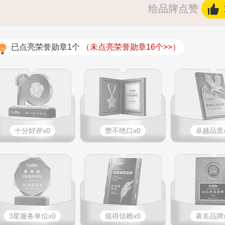
给品牌点赞
已点亮荣誉勋章1个
（未点亮荣誉勋章16个>>）
十分好评x0
赞不绝口x0
卓越品质x
3星服务单位x0
值得信赖x0
著名品牌x