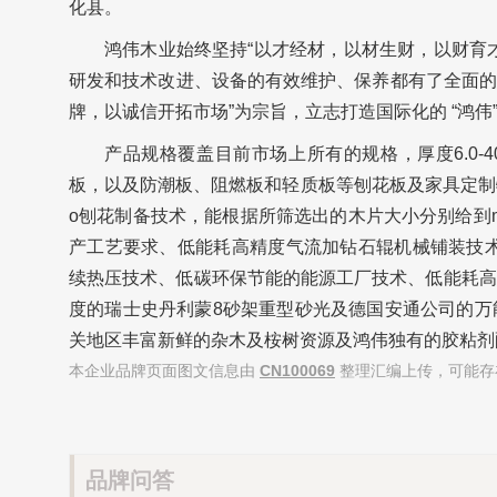
化县。
鸿伟木业始终坚持“以才经材，以材生财，以财育
研发和技术改进、设备的有效维护、保养都有了全面的
牌，以诚信开拓市场”为宗旨，立志打造国际化的 “鸿伟
产品规格覆盖目前市场上所有的规格，厚度6.0-40
板，以及防潮板、阻燃板和轻质板等刨花板及家具定制特殊规
o刨花制备技术，能根据所筛选出的木片大小分别给到mi
产工艺要求、低能耗高精度气流加钻石辊机械铺装技术、质量
续热压技术、低碳环保节能的能源工厂技术、低能耗高
度的瑞士史丹利蒙8砂架重型砂光及德国安通公司的万
关地区丰富新鲜的杂木及桉树资源及鸿伟独有的胶粘剂
本企业品牌页面图文信息由
CN100069
整理汇编上传，可能存
品牌问答