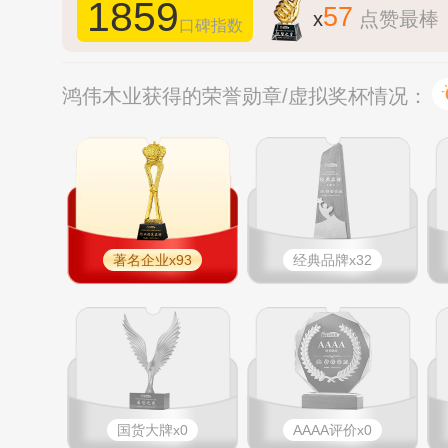
1859
57
x
点赞最棒
口碑指数
鸿伟木业获得的荣誉勋章/虚拟奖杯情况：
著名企业x93
经典品牌x32
国货大牌x0
AAAA评价x0