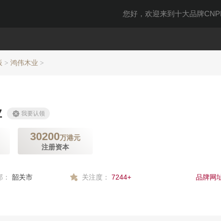
您好，欢迎来到十大品牌CNPP
板
鸿伟木业
>
>
业
我要认领
30200
万港元
注册资本
部：
韶关市
关注度：
7244+
品牌网址