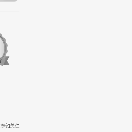
广东韶关仁