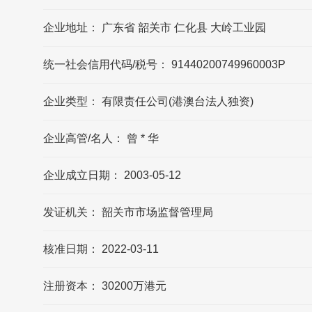
鸿伟木业(仁化)有限公司的法定代表人是?
企业地址： 广东省 韶关市 仁化县 大岭工业园
鸿伟木业(仁化)有限公司的法定代表人是曾德
华
统一社会信用代码/税号： 91440200749960003P
鸿伟木业的联系方式?
企业类型： 有限责任公司(港澳台法人独资)
鸿伟木业官网公布的联系方式是400-
0960558，可能数据更新不及时，请以品牌官
网/官方公布的联系方式为准
企业高管/名人： 曾 * 华
企业成立日期： 2003-05-12
鸿伟木业的官方邮箱?
鸿伟木业官网公布的邮箱是
发证机关： 韶关市市场监督管理局
2874652484@qq.com，可能数据更新不及
时，请以品牌官网/官方公布的联系方式为准
核准日期： 2022-03-11
鸿伟木业(仁化)有限公司的企业所在地在哪?
注册资本： 30200万港元
鸿伟木业(仁化)有限公司的企业所在地位于广
东省 韶关市 仁化县 大岭工业园