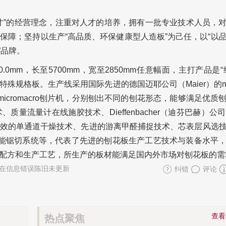
才”的经营理念，注重对人才的培养，拥有一批专业技术人员，
保障；坚持以生产“高品质、环保健康型人造板”为己任，以“以
”品牌。
.0mm，长至5700mm，宽至2850mm任意幅面，主打产品是“
格板。生产线采用国际先进的德国迈耶公司（Maier）的micr
cromacro刨片机，分别刨出不同的刨花形态，能够满足优质
流量计在线施胶技术、Dieffenbacher（迪芬巴赫）公司
效的单通道干燥技术、先进的游离甲醛捕捉技术、芯表层风选
能锯切系统等，代表了先进的刨花板生产工艺技术与装备水平
配方和生产工艺，所生产的板材能满足国内外市场对刨花板的需
在信息错误陈旧未更新
纠错
评论
查
热点聚焦