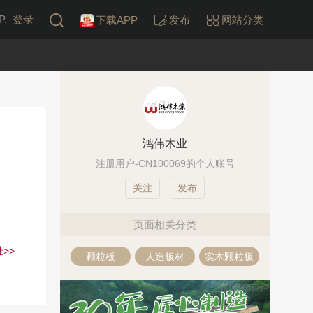
,
登录
下载APP
发布
网站分类
鸿伟木业
注册用户-CN100069的个人账号
发布
页面相关分类
>>
颗粒板
人造板材
实木颗粒板