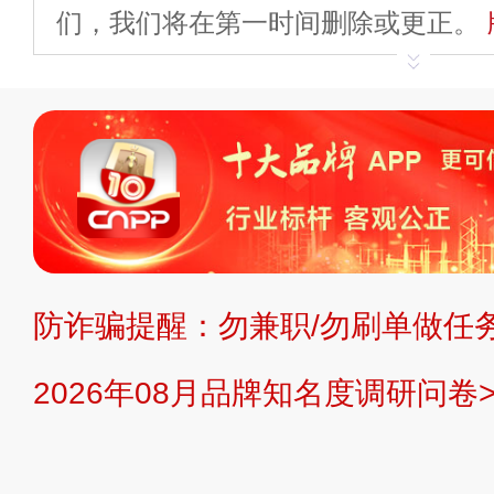
们，我们将在第一时间删除或更正。
申请删除>>
平台自有内容（文字、
标、LOGO 等）知识产权归本站所
复制、转载、商用。本站不生产产品
不代理、不招商、不提供中介服务。
持投资购买的观点或意见，页面信息
防诈骗提醒：勿兼职/勿刷单做任务
提交说明：
快速提交发布>>
提交品
2026年08月品牌知名度调研问卷>