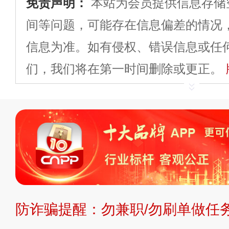
免责声明：
本站为会员提供信息存储
间等问题，可能存在信息偏差的情况
信息为准。如有侵权、错误信息或任
们，我们将在第一时间删除或更正。
申请删除>>
平台自有内容（文字、
标、LOGO 等）知识产权归本站所
复制、转载、商用。本站不生产产品
不代理、不招商、不提供中介服务。
持投资购买的观点或意见，页面信息
防诈骗提醒：勿兼职/勿刷单做任务
提交说明：
快速提交发布>>
提交品