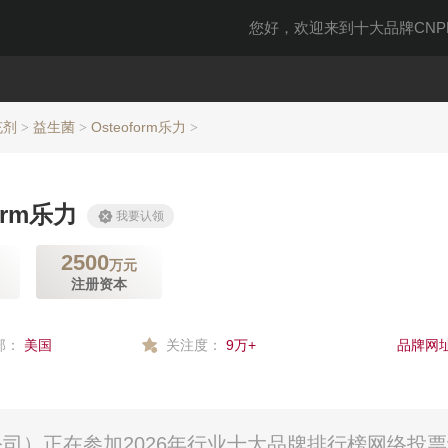
您好，欢迎来到十大品牌CNPP
充剂
益生菌
Osteoform乐力
>
>
>
form乐力
我要认领
2500
万元
注册资本
部：
美国
关注度：
9万+
品牌网址
有限公司）正在参加2026年行业十大品牌排行榜网络投