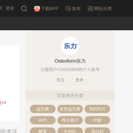
,
登录
下载APP
发布
网站分类
Osteoform乐力
注册用户-CN102808的个人账号
发布
页面相关分类
>>
益生菌
女性益生菌
孕妇钙片
补钙
维生素片
叶酸
票评选活
酵素
牛初乳
蛋白粉