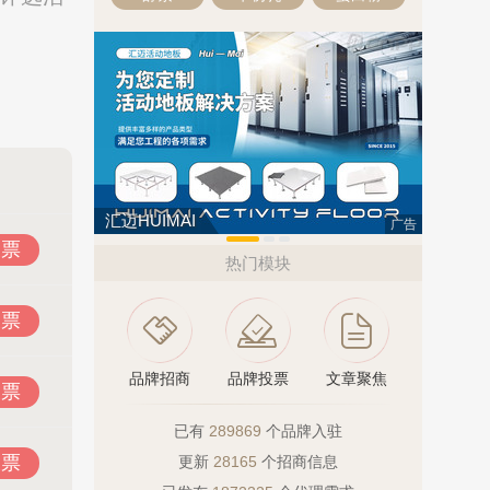
汇迈HUIMAI
亚通Aton
广告
投票
热门模块
投票
品牌招商
品牌投票
文章聚焦
投票
已有
289869
个品牌入驻
投票
更新
28165
个招商信息