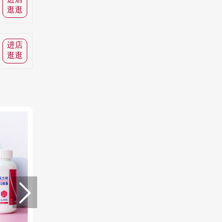
逛逛
进店
逛逛