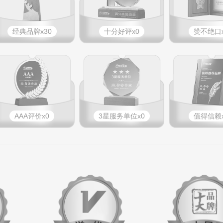
经典品牌x30
十分好评x0
赞不绝口x
AAA评价x0
3星服务单位x0
值得信赖x