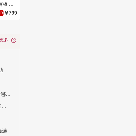
Wacom和冠数位板 手绘板 手写板 写字板 绘画板 绘图板 电子绘板 电脑绘图板 无线蓝牙 CTC4110WLWOF
￥799
看更多
边
数位板商标注册哪个商标类别？数位板商标属于哪一类
手写板什么品牌好 CNPP手写板十强品牌赋能行业新选择
当选