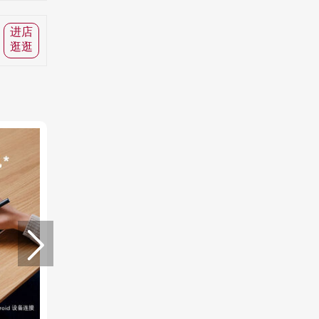
进店
逛逛