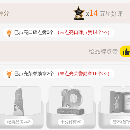
14
评分
x
五星好评
：
已点亮口碑点赞0个
（未点亮口碑点赞14个>>）
给品牌点赞
：
已点亮荣誉勋章2个
（未点亮荣誉勋章16个>>）
经典品牌x42
十分好评x0
赞不绝口x