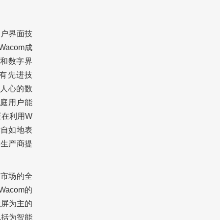
用户界面技
acom成
和数字界
拥有先进技
人心的数
庭用户能
正在利用W
术自如地表
的生产商提
板市场的全
acom的
位屏为主的
包括为智能