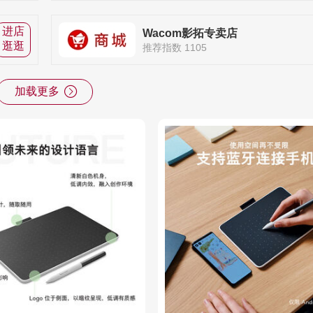
进店
Wacom影拓专卖店
逛逛
推荐指数 1105
加载更多