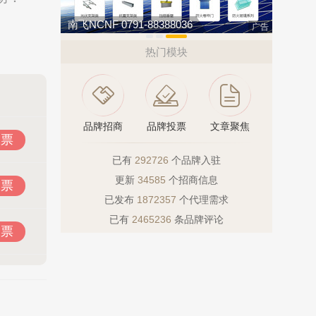
南飞NCNF 0791-88388036
万嘉WANJ
广告
热门模块
品牌招商
品牌投票
文章聚焦
投票
已有
292726
个品牌入驻
更新
34585
个招商信息
投票
已发布
1872357
个代理需求
已有
2465236
条品牌评论
投票