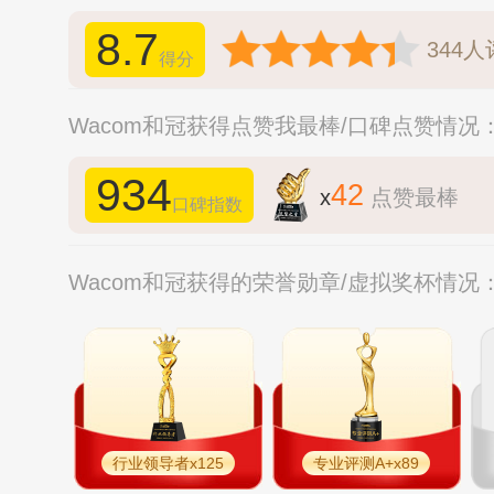
8.7
344
人
得分
Wacom和冠获得点赞我最棒/口碑点赞情况
934
42
x
点赞最棒
口碑指数
Wacom和冠获得的荣誉勋章/虚拟奖杯情况
行业领导者x125
专业评测A+x89