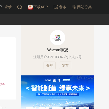
,
登录
下载APP
发布
网站分类
Wacom和冠
注册用户-CN103946的个人账号
发布
>>
动：