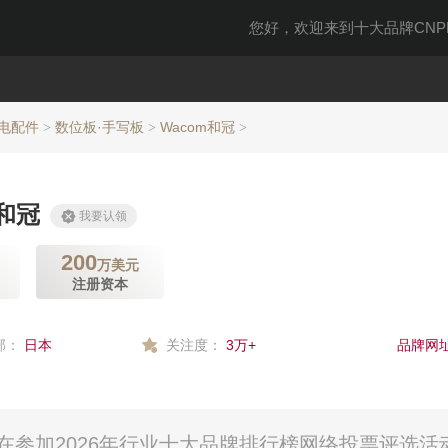
您好，欢迎来到十大品牌CNPP
家电配件
数位板·手写板
Wacom和冠
>
>
>
m和冠
我要认领
200
万美元
注册资本
部：
日本
关注度：
3万+
品牌网址
正在参加2026年行业十大品牌排行榜网络投票评选活