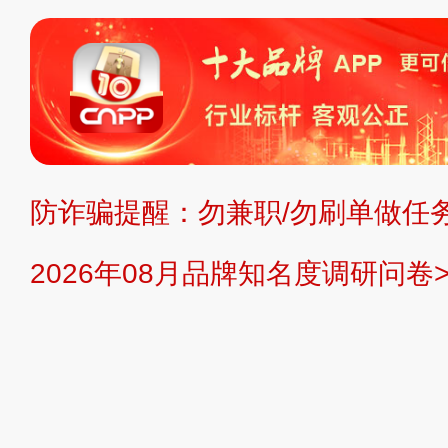
标、LOGO 等）知识产权归本站所
复制、转载、商用。本站不生产产品
不代理、不招商、不提供中介服务。
持投资购买的观点或意见，页面信息
防诈骗提醒：勿兼职/勿刷单做任务
提交说明：
快速提交发布>>
提交品
2026年08月品牌知名度调研问卷>