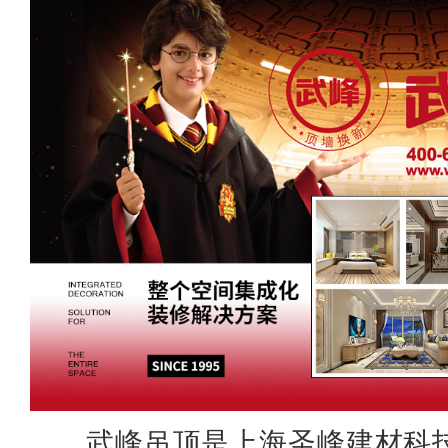
武峰吊顶是上海圣峰建材科