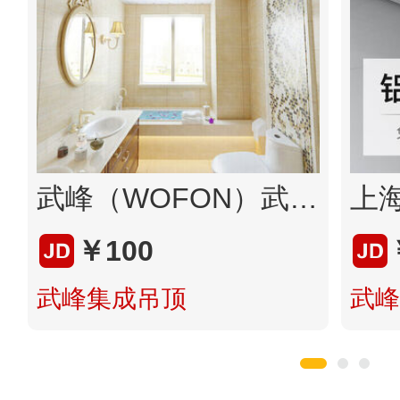
武峰（WOFON）武峰集成吊顶铝扣板 厨房阳台卫生间吊顶扣板套餐含电器浴霸和吊顶灯天花板材料 包安装 吊顶上门意向金
￥100
武峰集成吊顶
武峰