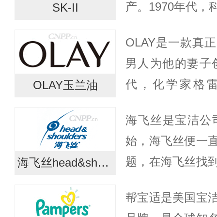
产。1970年代
SK-II
常年接触发酵环
OLAY是一款真
细腻，由此展开
男人为他的妻子创
终...
代，化学家格雷厄
OLAY玉兰油
Wulff）发现，
海飞丝是宝洁公司
装在鞋油罐中的浓
始，海飞丝便一
题，在海飞丝找
海飞丝head&shoulders
飞丝将永不言弃
帮宝适是美国宝
生密切合作，确