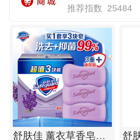
推荐指数 25484
舒肤佳 薰衣草香皂沐浴皂