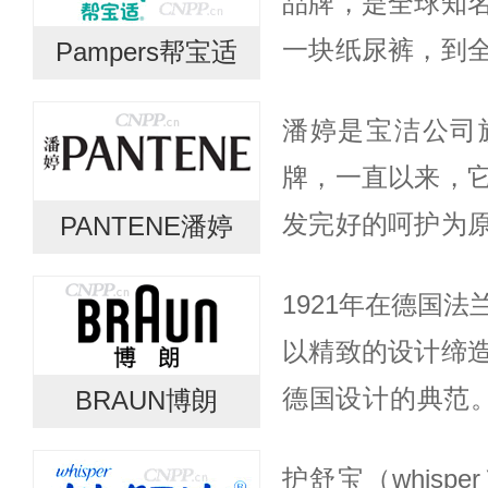
品牌，是全球知
证实的修...
一块纸尿裤，到
Pampers帮宝适
到使用高吸收材
潘婷是宝洁公司
直用优质创新带
牌，一直以来，
在无尽关爱...
发完好的呵护为
PANTENE潘婷
喜爱。二十世纪四
1921年在德国
斯塔夫博士发现了
以精致的设计缔
发、让...
德国设计的典范。
BRAUN博朗
涵盖男士剃须、
护舒宝（whisp