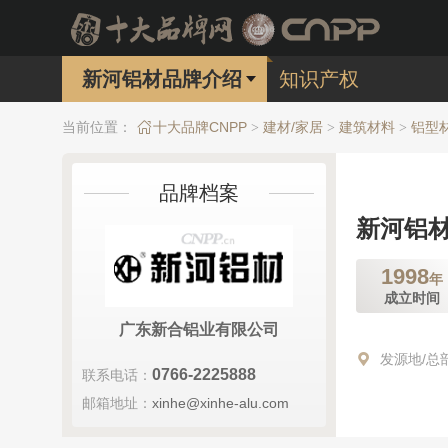
新河铝材品牌介绍
知识产权
当前位置：
十大品牌CNPP
建材/家居
建筑材料
铝型
>
>
>
品牌档案
新河铝
1998
年
成立时间
广东新合铝业有限公司
发源地/总
0766-2225888
联系电话：
邮箱地址：
xinhe@xinhe-alu.com