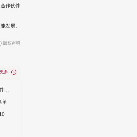
力合作伙伴
智能发展、
版权声明
看更多
铝型材是什么_生产流程_多少钱一吨_铝型材配件知识
名单
10