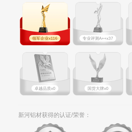
领军企业x116
专业​评测A++x37
卓越品质x0
国货大牌x0
新河铝材获得的认证/荣誉：