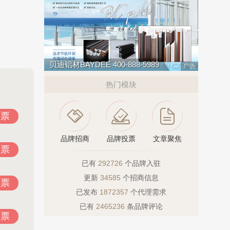
贝迪铝材BAYDEE 400-888-5989
广告
热门模块
投票
品牌招商
品牌投票
文章聚焦
投票
已有
292726
个品牌入驻
更新
34585
个招商信息
投票
已发布
1872357
个代理需求
已有
2465236
条品牌评论
投票