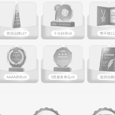
资深品牌x27
十分好评x0
赞不绝口x
AAAA评价x0
3星服务单位x0
值得信赖x