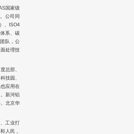
AS国家级
。公司同
）、ISO4
能源体系、碳
团队，公
表面处理技
百度总部、
谷科技园、
产品也应用在
品。新河铝
伴。北京华
人、工业打
国和人民，