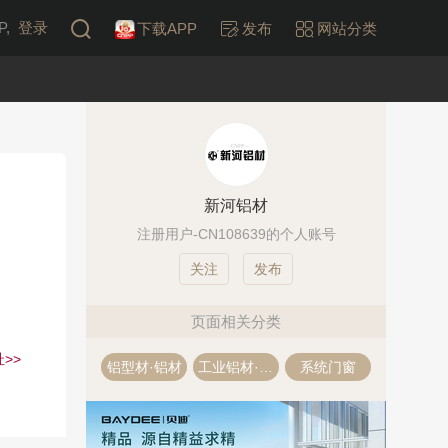
,
登录
下载APP
发布
网站分类
新河铝材
注册用户-CN108639的个人账号
发布
页面相关分类
>>
铝型材·铝材
工业铝材·工业铝型材
系统门窗