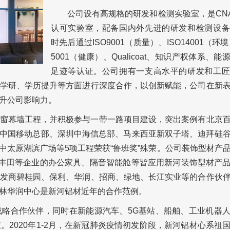
公司设有高规格的研发和检测实验室，是CN
认可实验室，配备国内外先进的研发和检测设备
时先后通过ISO9001（质量）、ISO14001（环境
5001（健康）、Qualicoat、知识产权体系、
足迹等认证。公司拥有一支高水平的研发和工匠
学研、学历提升等方面进行深度合作，以创新赋能，公司在新
升公司影响力。
窗幕墙工程，并积极参与一带一路项目建设，突出案例有北京
州中国移动总部、深圳中海信总部、马来西亚新双子塔、迪拜硅
C等标志建筑，其中太原湖滨广场等5项工程荣获“鲁班奖”殊荣。公司装饰型材
、丰田等企业的办公家具、隔音智能舱等皆应用新河装饰型材产
发商碧桂园、保利、华润、招商、绿地、长江实业等的合作伙
林华润中心是
新河铝材
近年的合作范例。
略合作伙伴，同时在新能源汽车、5G基站、船舶、工业机器
2020年1-2月，在新冠肺炎疫情初发阶段，新河铝材心系祖