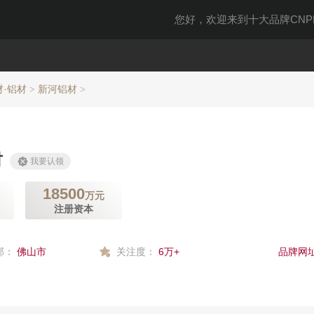
您好，欢迎来到十大品牌CNPP
材·铝材
新河铝材
>
>
材
我要认领
18500
万元
注册资本
部：
佛山市
关注度：
6万+
品牌网址