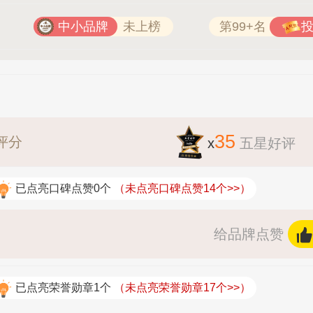
中小品牌
未上榜
第99+名
35
评分
x
五星好评
已点亮口碑点赞0个
（未点亮口碑点赞14个>>）
给品牌点赞
已点亮荣誉勋章1个
（未点亮荣誉勋章17个>>）