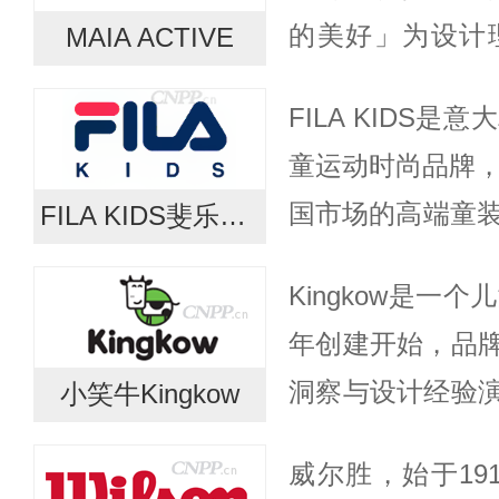
的美好」为设计理
MAIA ACTIVE
海。通过研发「
FILA KIDS是
料和更适合亚洲
童运动时尚品牌，
品...
国市场的高端童装
FILA KIDS斐乐童装
品牌“专业运动×
Kingkow是一
利优雅风格与运动基
年创建开始，品
洞察与设计经验
小笑牛Kingkow
结合的时装。公司
威尔胜，始于19
计缤纷活泼、妙趣