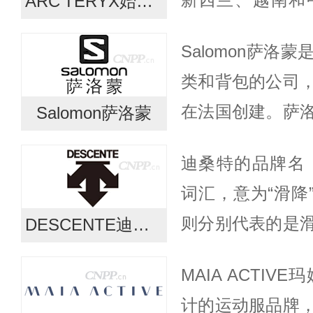
ARC'TERYX始祖鸟
部、设计室、主
Salomon萨洛
华，其产品多用
类和背包的公司，由
部，设计工...
在法国创建。萨
Salomon萨洛蒙
岩等户外运动者
迪桑特的品牌名「
线除了户外鞋类，
词汇，意为“滑降
则分别代表的是
DESCENTE迪桑特
——“高速直线滑行
MAIA ACTI
表着迪桑特始于滑
计的运动服品牌