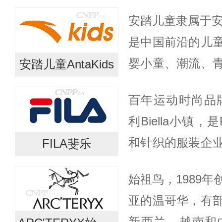
2007年在中国
安踏儿童隶属于安
展，安踏集团已
是中国前沿的儿
型成...
婴小童、潮流、
安踏儿童AntaKids
踏儿童顺应国内
百年运动时尚品牌F
缘、hello kitty、T
利Biella小镇
和针织的服装企
FILA斐乐
合多元化发展，F
始祖鸟，1989
发了网球、高尔夫、
亚的温哥华，有
新西兰、越南和