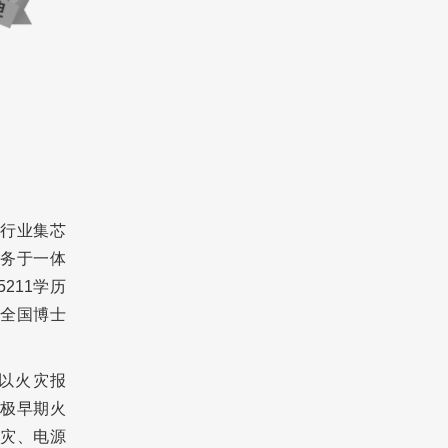
行业集芯
务于一体
211学历
和全国博士
以火灾报
极早期火
灾、电源