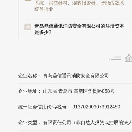
系统、消防器材、烟雾报警器、智能疏散系
统等行业
青岛鼎信通讯消防安全有限公司的注册资本
是多少?
青岛鼎信通讯消防安全有限公司的注册资本
是10000万元
鼎信消防发源地/总部是在哪里?
鼎信消防发源地/总部在山东省青岛市
企业名称： 青岛鼎信通讯消防安全有限公司
企业地址： 山东省 青岛市 高新区华贯路858号
青岛鼎信通讯消防安全有限公司的法定代表
人是?
统一社会信用代码/税号： 913702003073912450
青岛鼎信通讯消防安全有限公司的法定代表
人是王建华
企业类型： 有限责任公司（非自然人投资或控股的法
鼎信消防的联系方式?