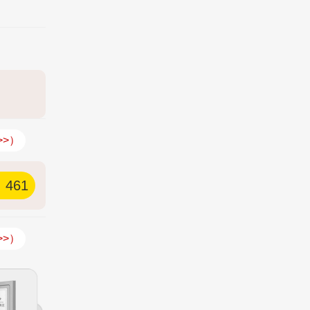
>>）
461
>>）