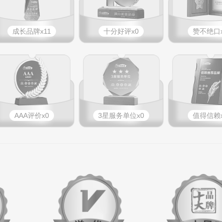
成长品牌x11
十分好评x0
赞不绝口x
AAA评价x0
3星服务单位x0
值得信赖x