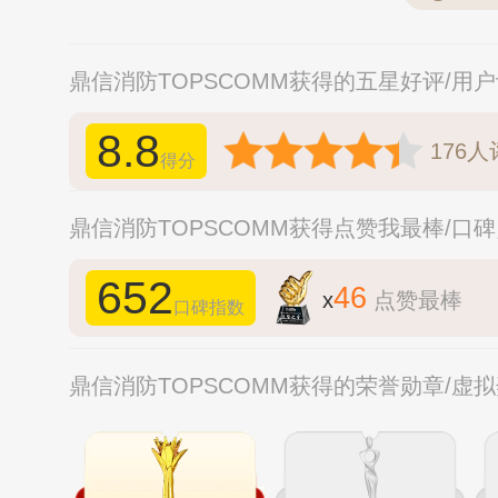
鼎信消防TOPSCOMM获得的五星好评/用
8.8
176
人
得分
鼎信消防TOPSCOMM获得点赞我最棒/口
652
46
x
点赞最棒
口碑指数
鼎信消防TOPSCOMM获得的荣誉勋章/虚