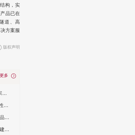
结构，实
，产品已在
隧道、高
解决方案服
版权声明
看更多
海康威视董事长是谁？海康威视陈宗年简介 陈宗年的成就有哪些
应急管理部发布个体防护装备配备规范3项强制性国家标准公开征求意见情况
2024中国家居综合实力百强品牌 2024中国家居品牌100强名单
86项建材行业标准7月1日起实施 2024年实施的建材行业标准有哪些