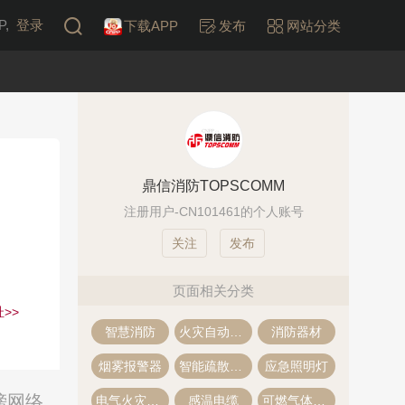
,
登录
下载APP
发布
网站分类
鼎信消防TOPSCOMM
注册用户-CN101461的个人账号
发布
页面相关分类
>>
智慧消防
火灾自动报警系统
消防器材
烟雾报警器
智能疏散系统
应急照明灯
榜网络
电气火灾监控系统
感温电缆
可燃气体探测器