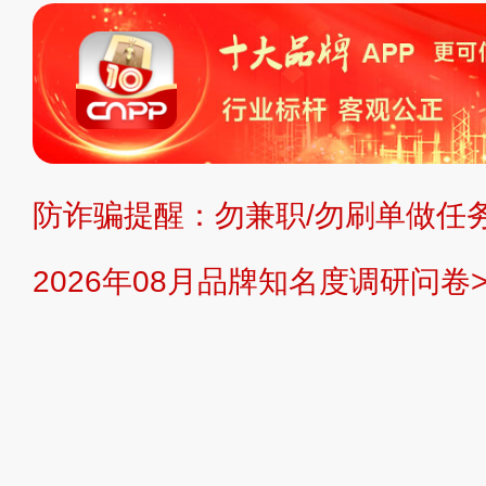
标、LOGO 等）知识产权归本站所
复制、转载、商用。本站不生产产品
不代理、不招商、不提供中介服务。
持投资购买的观点或意见，页面信息
防诈骗提醒：勿兼职/勿刷单做任务
提交说明：
快速提交发布>>
提交品
2026年08月品牌知名度调研问卷>