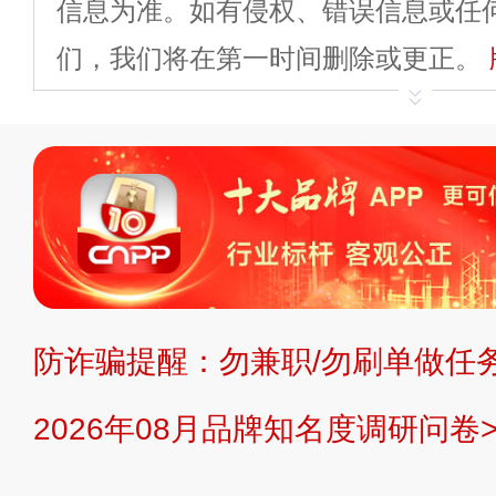
信息为准。如有侵权、错误信息或任
们，我们将在第一时间删除或更正。
申请删除>>
平台自有内容（文字、
标、LOGO 等）知识产权归本站所
复制、转载、商用。本站不生产产品
不代理、不招商、不提供中介服务。
持投资购买的观点或意见，页面信息
防诈骗提醒：勿兼职/勿刷单做任务
提交说明：
快速提交发布>>
提交品
2026年08月品牌知名度调研问卷>