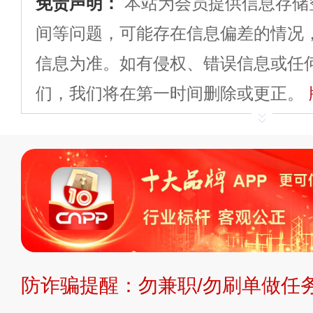
免责声明：
本站为会员提供信息存储
间等问题，可能存在信息偏差的情况
信息为准。如有侵权、错误信息或任
们，我们将在第一时间删除或更正。
申请删除>>
平台自有内容（文字、
标、LOGO 等）知识产权归本站所
复制、转载、商用。本站不生产产品
不代理、不招商、不提供中介服务。
持投资购买的观点或意见，页面信息
防诈骗提醒：勿兼职/勿刷单做任务
提交说明：
快速提交发布>>
提交品