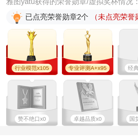
雅图yatu获得的荣誉勋章/虚拟奖杯情况
已点亮荣誉勋章2个
（未点亮荣誉勋
行业模范x105
专业评测A+x95
经典
赞不绝口x0
卓越品质x0
国