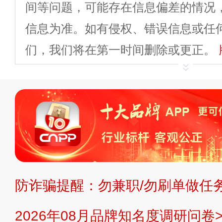
间等问题，可能存在信息偏差的情况
信息为准。如有侵权、错误信息或任
们，我们将在第一时间删除或更正。
申请删除>>
平台自有内容（文字、
标、LOGO 等）知识产权归本站所
复制、转载、商用。本站不生产产品
不代理、不招商、不提供中介服务。
持投资购买的观点或意见，页面信息
防诈骗提醒：勿兼职/勿刷单做任务
提交说明：
快速提交发布>>
提交品
2026年08月品牌知名度调研问卷>