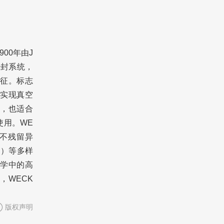
00年由J
密封系统，
征。标志
实现真空
，也适合
使用。WE
不残留异
罐）等多样
学中的高
，WECK
版权声明