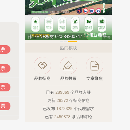
伟业ENF板材 020-84900747
广告
热门模块
投票
投票
品牌招商
品牌投票
文章聚焦
投票
已有
289869
个品牌入驻
更新
28372
个招商信息
投票
已发布
1872329
个代理需求
已有
2450878
条品牌评论