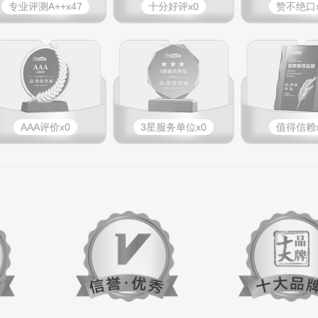
专业​评测A++x47
十分好评x0
赞不绝口x
AAA评价x0
3星服务单位x0
值得信赖x