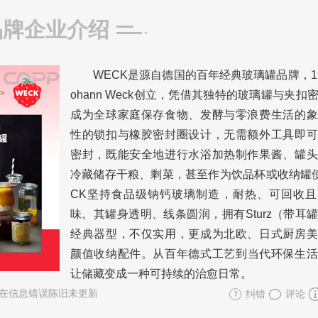
品牌企业介绍
WECK是源自德国的百年经典玻璃罐品牌，19
ohann Weck创立，凭借其独特的玻璃罐与夹扣
成为全球家庭保存食物、发酵与零浪费生活的象
性的锁扣与橡胶密封圈设计，无需额外工具即可
密封，既能安全地进行水浴加热制作果酱、罐头
冷藏储存干粮、剩菜，甚至作为饮品杯或收纳罐
CK坚持食品级钠钙玻璃制造，耐热、可回收且
味。其罐身透明、线条圆润，拥有Sturz（带耳
经典器型，不仅实用，更成为北欧、日式厨房美
颜值收纳配件。从百年德式工艺到当代环保生活
让储藏变成一种可持续的治愈日常。
在信息错误陈旧未更新
纠错
评论