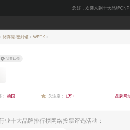
您好，欢迎来到十大品牌CNPP
储存罐·密封罐
WECK
>
>
>
我要认领
部：
德国
关注度：
1万+
品牌网址
6年行业十大品牌排行榜网络投票评选活动：