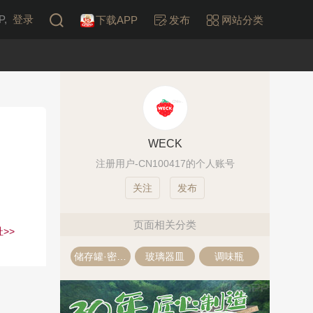
,
登录
下载APP
发布
网站分类
WECK
注册用户-CN100417的个人账号
发布
页面相关分类
>>
储存罐·密封罐
玻璃器皿
调味瓶