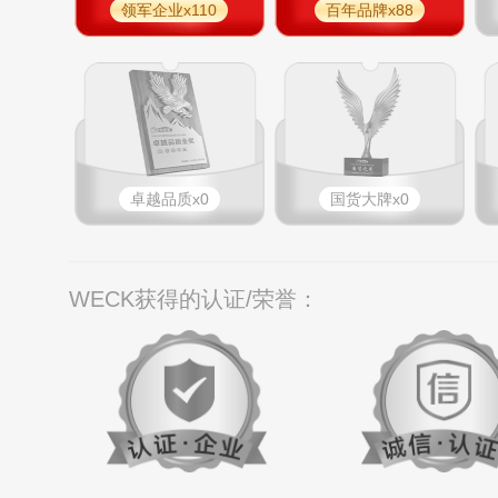
领军企业x110
百年品牌x88
卓越品质x0
国货大牌x0
WECK获得的认证/荣誉：