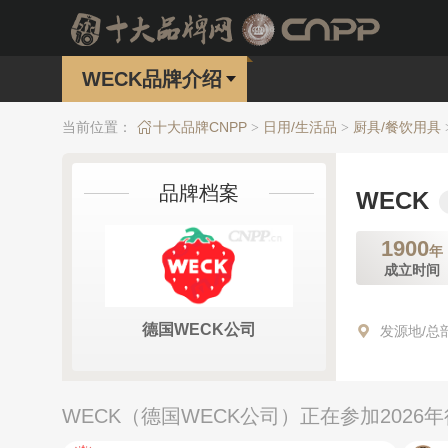
WECK品牌介绍
当前位置：
十大品牌CNPP
日用/生活品
厨具/餐饮用具
>
>
品牌档案
WECK
1900
年
成立时间
德国WECK公司
发源地/总
WECK（德国WECK公司）正在参加202