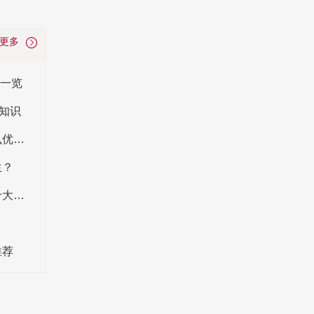
看更多
会一览
知识
密封罐的材质有哪些？不同材质的密封罐有什么优缺点？
生？
如何判断密封罐的质量？选择高品质密封罐的十大标准是什么？
推荐