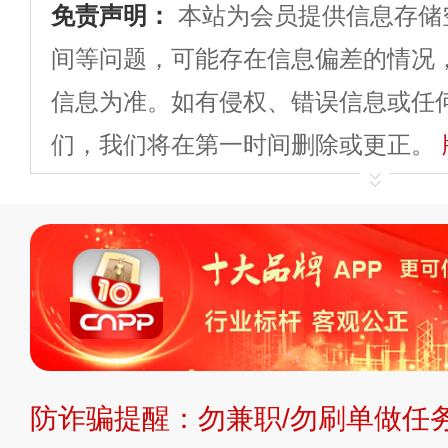
免责声明：
本站为会员提供信息存储
间等问题，可能存在信息偏差的情况
信息为准。如有侵权、错误信息或任
们，我们将在第一时间删除或更正。
申请删除>>
平台自有内容（文字、
标、LOGO 等）知识产权归本站所
复制、转载、商用。本站不生产产品
不代理、不招商、不提供中介服务。
持投资购买的观点或意见，页面信息
防诈骗提醒：勿兼职/勿刷单做任务
提交说明：
快速提交发布>>
提交品