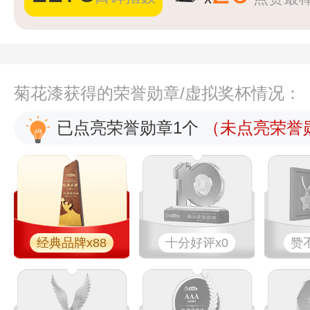
菊花漆获得的荣誉勋章/虚拟奖杯情况：
已点亮荣誉勋章1个
（未点亮荣誉勋
经典品牌x88
十分好评x0
赞