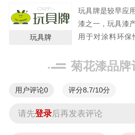
联交所上市，股票代
玩具牌是较早应
北海集团整合中华
漆之一，玩具漆
用于对涂料环保
玩具牌
具、服装辅料，通过了O
100认证，并于20
菊花漆品牌
用户评论
0
评分8.7/10分
请先
登录
后再发表评论