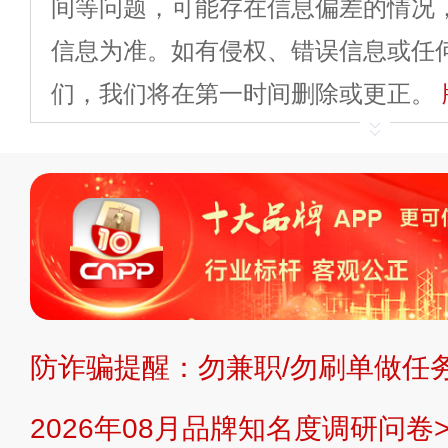
间等问题，可能存在信息偏差的情况
信息为准。如有侵权、错误信息或任
们，我们将在第一时间删除或更正。
申请删除>>
平台自有内容（文字、
标、LOGO 等）知识产权归本站所
复制、转载、商用。本站不生产产品
不代理、不招商、不提供中介服务。
持投资购买的观点或意见，页面信息
防诈骗提醒：勿兼职/勿刷单做任务
提交说明：
快速提交发布>>
提交品
2026年08月品牌知名度调研问卷>