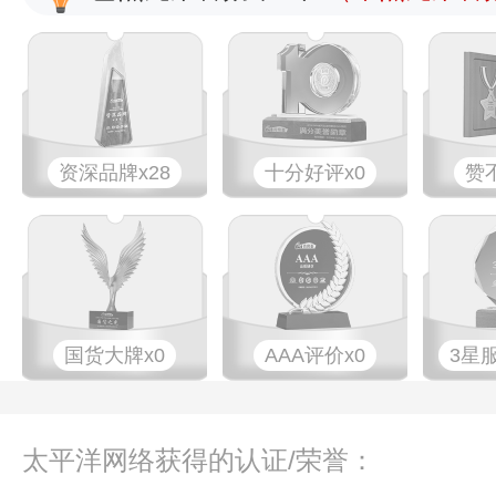
资深品牌x28
十分好评x0
赞
国货大牌x0
AAA评价x0
3星
太平洋网络获得的认证/荣誉：