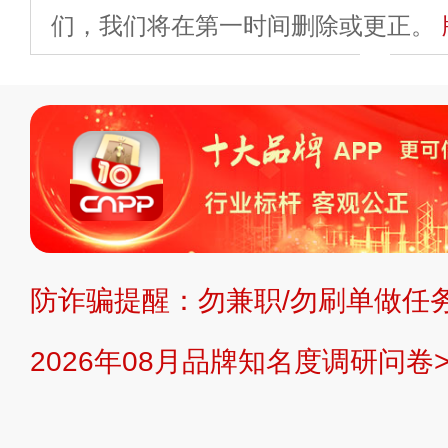
们，我们将在第一时间删除或更正。
申请删除>>
平台自有内容（文字、
标、LOGO 等）知识产权归本站所
复制、转载、商用。本站不生产产品
不代理、不招商、不提供中介服务。
持投资购买的观点或意见，页面信息
防诈骗提醒：勿兼职/勿刷单做任务
提交说明：
快速提交发布>>
提交品
2026年08月品牌知名度调研问卷>