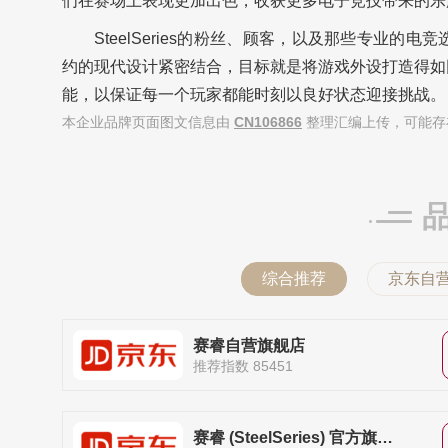
们在赛场上表现更加出色，收获更多电子竞技带来的乐
SteelSeries的粉丝、顾客，以及那些专业的电
约的现代设计紧密结合，目标就是将游戏外设打造得如同玩
能，以保证每一个玩家都能时刻以良好状态迎接挑战。
本企业品牌页面图文信息由
CN106866
整理汇编上传，可能存
综合推荐
京东自
赛睿自营旗舰店
推荐指数 85451
赛睿 (SteelSeries) 官方旗舰店