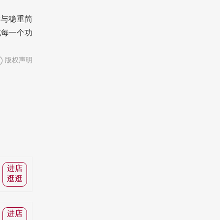
度与稳重简
试每一个功
版权声明
进店
逛逛
进店