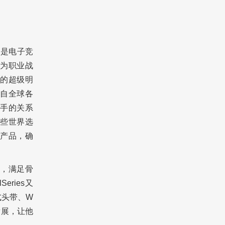
一直是电子竞
为职业战
的超级明
自全球各
、选手的关系
些世界选
化产品，确
t，满足骨
ries又
式头带、W
业发展，让他