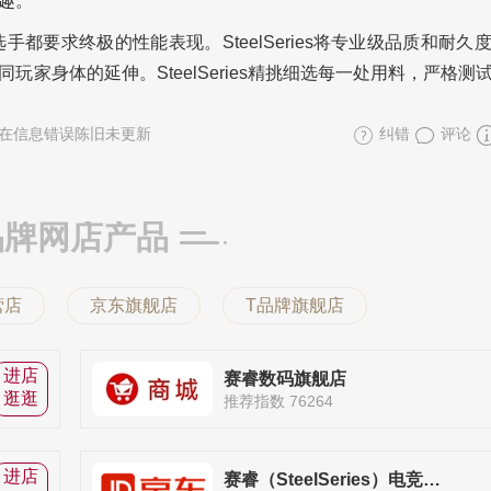
趣。
竞选手都要求终极的性能表现。SteelSeries将专业级品质和耐久
家身体的延伸。SteelSeries精挑细选每一处用料，严格测
在信息错误陈旧未更新
纠错
评论
品牌网店产品
营店
京东旗舰店
T品牌旗舰店
进店
赛睿数码旗舰店
逛逛
推荐指数 76264
进店
赛睿（SteelSeries）电竞官方旗舰店