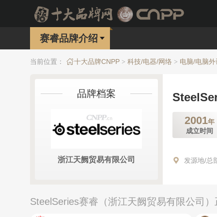
赛睿品牌介绍
当前位置：
十大品牌CNPP
科技/电器/网络
电脑/电脑外
>
>
品牌档案
SteelS
2001
年
成立时间
浙江天阙贸易有限公司
发源地/总
SteelSeries赛睿（浙江天阙贸易有限