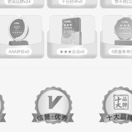
资深品牌x24
十分好评x0
赞不绝口x
AAA评价x0
★★★企业x0
3星服务单位