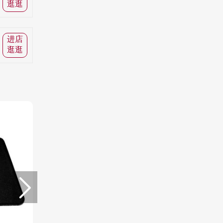
逛逛
进店
逛逛