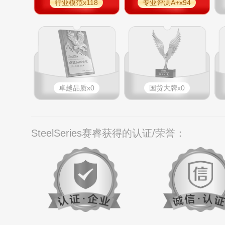
行业模范x118
专业评测A+x94
卓越品质x0
国货大牌x0
SteelSeries赛睿获得的认证/荣誉：