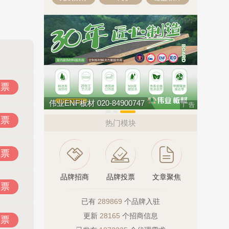
投票
南飞NCNF 0791-88388036
今顶KIND
广告
投票
热门模块
投票
品牌招商
品牌投票
文章聚焦
投票
已有
289869
个品牌入驻
更新
28165
个招商信息
投票