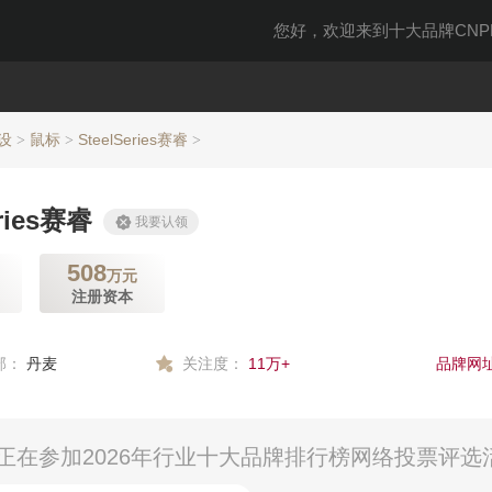
您好，欢迎来到十大品牌CNPP
设
鼠标
SteelSeries赛睿
>
>
>
eries赛睿
我要认领
508
万元
注册资本
部：
丹麦
关注度：
11万+
品牌网址
公司）正在参加2026年行业十大品牌排行榜网络投票评选