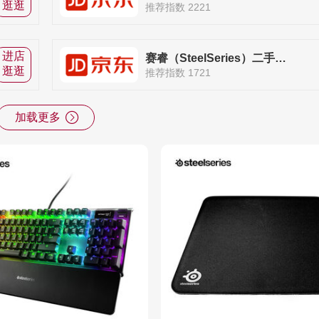
逛逛
推荐指数 2221
进店
赛睿（SteelSeries）二手官方旗舰店
逛逛
推荐指数 1721
加载更多