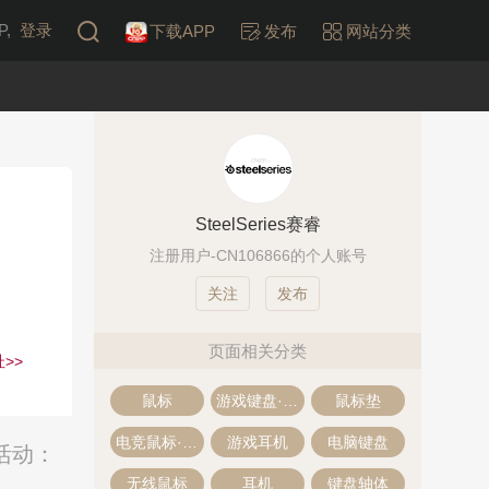
,
登录
下载APP
发布
网站分类
SteelSeries赛睿
注册用户-CN106866的个人账号
发布
页面相关分类
>>
鼠标
游戏键盘·机械键盘
鼠标垫
电竞鼠标·游戏鼠标
游戏耳机
电脑键盘
活动：
无线鼠标
耳机
键盘轴体