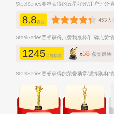
SteelSeries赛睿获得的五星好评/用户评分
8.8
453
人
得分
SteelSeries赛睿获得点赞我最棒/口碑点赞
1245
58
x
点赞最棒
口碑指数
SteelSeries赛睿获得的荣誉勋章/虚拟奖杯