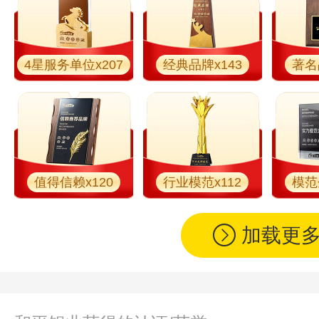
4星服务单位x207
经典品牌x143
著名
值得信赖x120
行业模范x112
模范
加载更