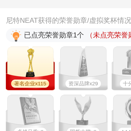
尼特NEAT获得的荣誉勋章/虚拟奖杯情
已点亮荣誉勋章1个
（未点亮荣誉勋
著名企业x115
资深品牌x29
十