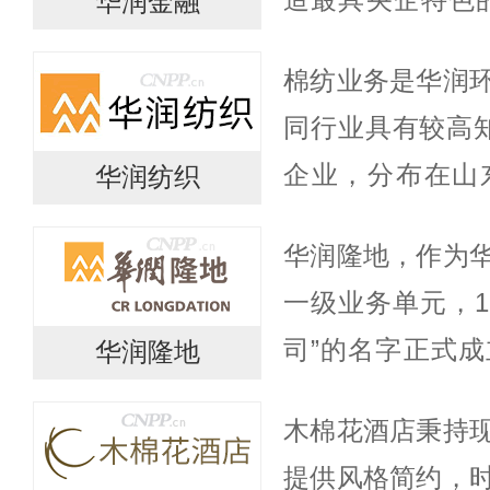
华润金融
业务涵盖银行、
棉纺业务是华润
资、融资租赁、
同行业具有较高
域，依托集...
企业，分布在山
华润纺织
地，总生产规模为
华润隆地，作为
台、气流纺530
一级业务单元，1
45万...
司”的名字正式成立
华润隆地
物业”，2023年
木棉花酒店秉持
心再出发。历经四
提供风格简约，