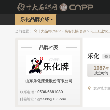
乐化品牌介绍
当前位置：
十大品牌CNPP
装备机械/资源
化工工业/化
>
>
品牌档案
乐化
1987
年
成立时间
山东乐化漆业股份有限公司
发源地/总
0536-6681080
联系电话：
邮箱地址：
gp5588@163.com