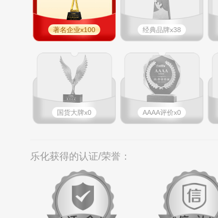
著名企业x100
经典品牌x38
国货大牌x0
AAAA评价x0
乐化获得的认证/荣誉：