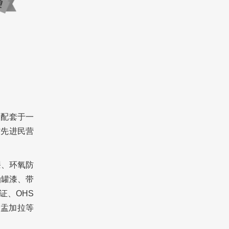
务配套于一
省先进民营
漆、环氧防
油罐漆、带
证、OHS
、盂加拉等