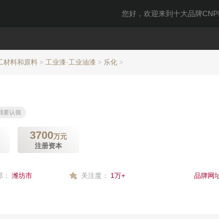
您好，欢迎来到十大品牌CNPP
工材料和原料
工业漆·工业油漆
乐化
>
>
>
我要认领
3700
万元
注册资本
部：
潍坊市
关注度：
1万+
品牌网址