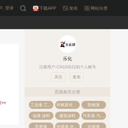
,
登录
下载APP
发布
网站分类
乐化
注册用户-CN103522的个人账号
发布
页面相关分类
>>
工业漆·工业油漆
环氧富锌底漆
防锈漆
油漆·涂料
建筑涂料
汽车漆·汽车油漆
乳胶漆
外墙漆·外墙涂料
内墙漆