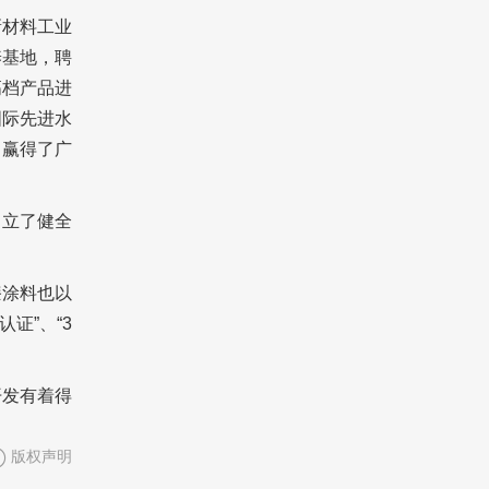
新材料工业
养基地，聘
高档产品进
国际先进水
，赢得了广
建立了健全
漆涂料也以
证”、“3
开发有着得
版权声明