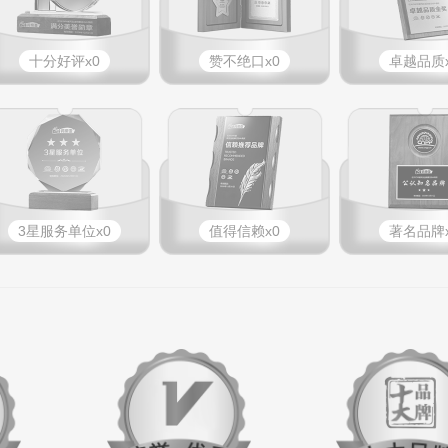
十分好评x0
赞不绝口x0
卓越品质x
3星服务单位x0
值得信赖x0
著名品牌x