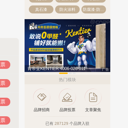
真石漆
防火涂料
防腐漆·防腐涂料
投票
06-026-011
亚通Aton 400-636-1218
广告
热门模块
投票
投票
品牌招商
品牌投票
文章聚焦
投票
已有
287129
个品牌入驻