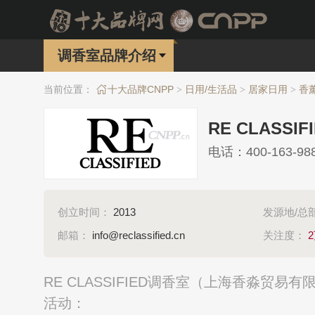
调香室品牌介绍
当前位置：
十大品牌CNPP
日用/生活品
居家日用
香
>
>
>
RE CLASSI
电话：400-163-98
创立时间：
2013
发源地/总
邮箱：
info@reclassified.cn
关注度：
RE CLASSIFIED调香室（上海香淼贸
活动：