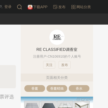
,
登录
下载APP
发布
网站分类
RE CLASSIFIED调香室
注册用户-CN106910的个人账号
发布
页面相关分类
香薰
香薰蜡烛
香水
投票评选