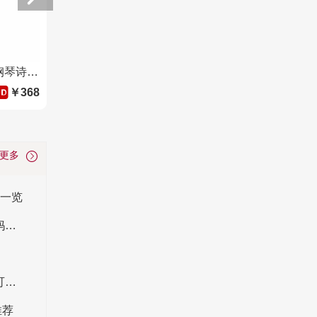
RE·CLASSIFIED RE调香室 钢琴诗人 持久中性淡香清新自然男士沙龙香水 80ml
￥368
看更多
会一览
最适合学生党送妈妈的礼物分享 十类学生党送妈妈的礼物推荐
浪漫烛光晚餐必备好物分享 情侣浪漫晚餐必不可少的十类用品盘点
推荐