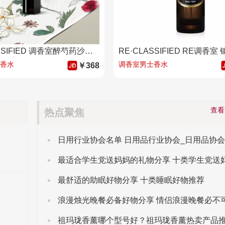
RE·CLASSIFIED 调香室醉芍药沙龙香水女士男士持久中性淡香自然气质高雅浪漫 醉芍药80ml(花香型)
香水
调香室男士香水
￥368
查
热点聚焦
日用行业协会名单 日用品行业协会_日用品协
最舒适的助眠好物分享 十类睡眠好物推荐
祖玛珑香薰哪个型号好？祖玛珑香薰热卖产品