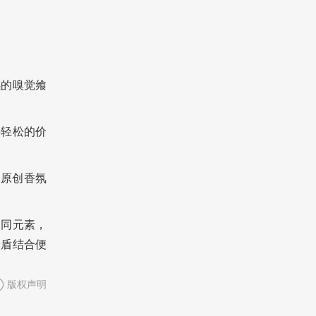
感的嗅觉飨
坚持轻松的价
国原创香氛
不同元素，
矛盾结合便
版权声明