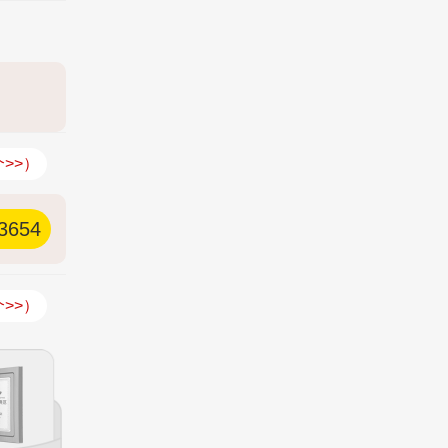
>>）
3654
>>）