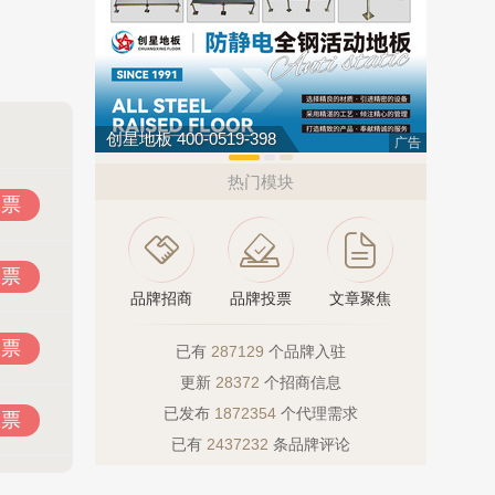
创星地板 400-0519-398
松乐SOL
广告
热门模块
投票
投票
品牌招商
品牌投票
文章聚焦
投票
已有
287129
个品牌入驻
更新
28372
个招商信息
已发布
1872354
个代理需求
投票
已有
2437232
条品牌评论