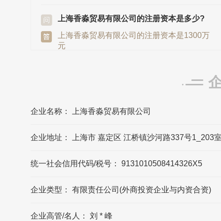
上海香淼贸易有限公司的注册资本是多少?
上海香淼贸易有限公司的注册资本是1300万
元
调香室发源地/总部是在哪里?
调香室发源地/总部在上海市
企业名称： 上海香淼贸易有限公司
上海香淼贸易有限公司的法定代表人是?
企业地址： 上海市 嘉定区 江桥镇沙河路337号1_203室J
上海香淼贸易有限公司的法定代表人是刘弼
峰
统一社会信用代码/税号： 9131010508414326X5
调香室的联系方式?
企业类型： 有限责任公司(外商投资企业与内资合资)
调香室官网公布的联系方式是400-163-
9889，可能数据更新不及时，请以品牌官网/
官方公布的联系方式为准
企业高管/名人： 刘 * 峰