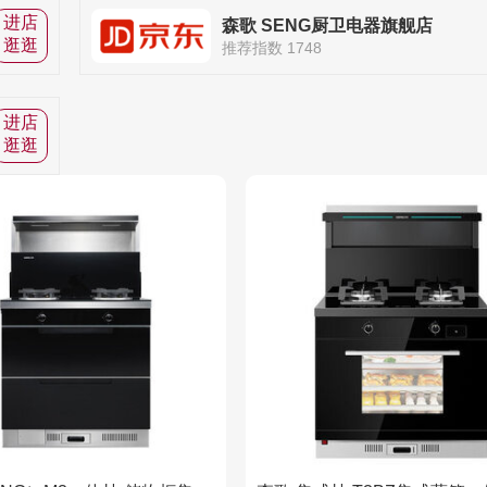
进店
森歌 SENG厨卫电器旗舰店
逛逛
推荐指数 1748
进店
逛逛