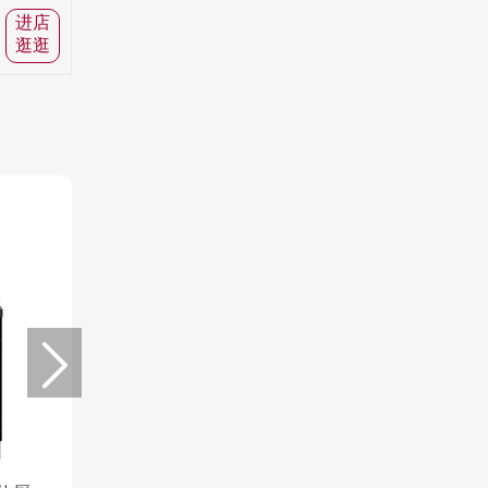
进店
逛逛