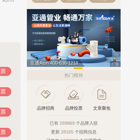
亚通Aton 400-636-1218
民兴电缆 
广告
投票
热门模块
投票
品牌招商
品牌投票
文章聚焦
投票
已有
289869
个品牌入驻
投票
更新
28165
个招商信息