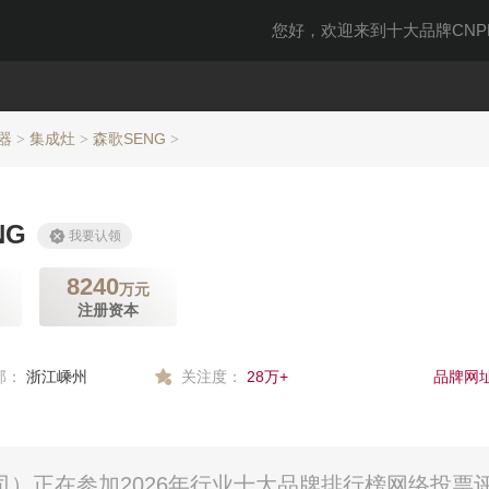
您好，欢迎来到十大品牌CNPP
器
集成灶
森歌SENG
>
>
>
NG
我要认领
8240
万元
注册资本
部：
浙江嵊州
关注度：
28万+
品牌网址
司）正在参加2026年行业十大品牌排行榜网络投票