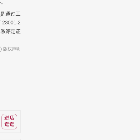
络。
是通过工
3001-2
理体系评定证
版权声明
进店
逛逛