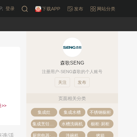
,
登录
下载APP
发布
网站分类
森歌SENG
注册用户-SENG森歌的个人账号
发布
页面相关分类
>>
集成灶
集成水槽
不锈钢橱柜
集成烹饪中心
水槽洗碗机
橱柜·厨柜
评选活
厨房电器·厨电
洗碗机
烤箱