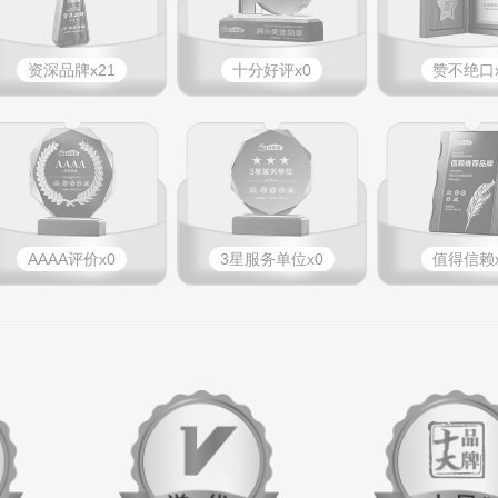
资深品牌x21
十分好评x0
赞不绝口x
AAAA评价x0
3星服务单位x0
值得信赖x