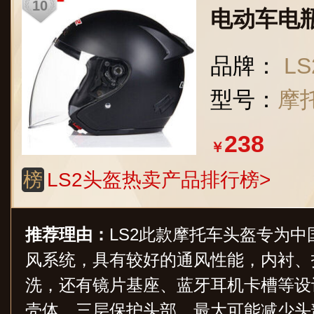
电动车电
品牌：
LS
型号：
摩
238
￥
榜
LS2头盔热卖产品排行榜>
推荐理由：
LS2此款摩托车头盔专为
风系统，具有较好的通风性能，内衬、
洗，还有镜片基座、蓝牙耳机卡槽等设计
壳体，三层保护头部，最大可能减少头