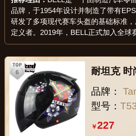
品牌，于1954年设计并制造了带有E
研发了多项现代赛车头盔的基础标准，
定义者。2019年，BELL正式加入全球赛车
e Group，与大名鼎鼎的“OMP”品牌
耐坦克 
品牌：
Ta
型号：
T5
227
￥