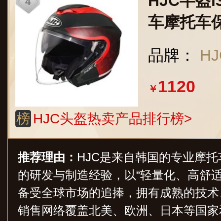
HJC半盔
车摩托车保
三头盔3C认
品牌：
HJ
F(哑面) X
1120
￥
榜
HJC头盔热卖产品排行榜>
推荐理由：
HJC是来自韩国的专业摩托
的研发与制造经验，以“轻量化、高舒
备受全球市场的追捧，拥有成熟的技术
销售网络覆盖北美、欧洲、日本等国家