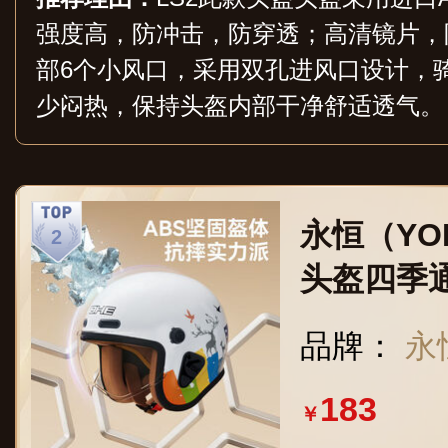
强度高，防冲击，防穿透；高清镜片，
部6个小风口，采用双孔进风口设计，
少闷热，保持头盔内部干净舒适透气。
永恒（YO
头盔四季
瓶车安全帽
品牌：
永
50
183
￥