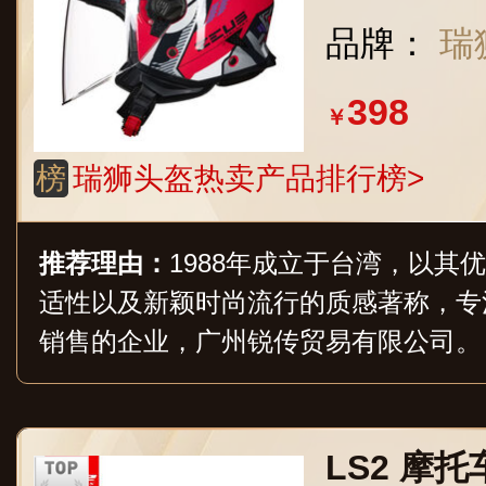
全帽
品牌：
瑞
398
￥
榜
瑞狮头盔热卖产品排行榜>
推荐理由：
1988年成立于台湾，以其
适性以及新颖时尚流行的质感著称，专
销售的企业，广州锐传贸易有限公司。
LS2 摩