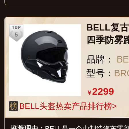
BELL复
四季防雾
行布洛泽战
品牌：
BE
R-水泥灰 
型号：
BR
头围)
2299
￥
榜
BELL头盔热卖产品排行榜>
推荐理由：
BELL是一个由制造汽车零