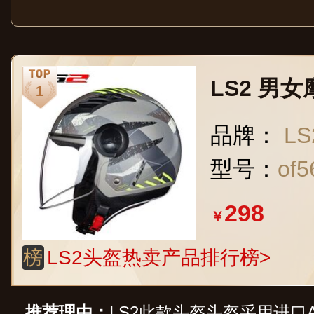
LS2 男
品牌：
LS
型号：
of5
298
￥
榜
LS2头盔热卖产品排行榜>
推荐理由：
LS2此款头盔头盔采用进口