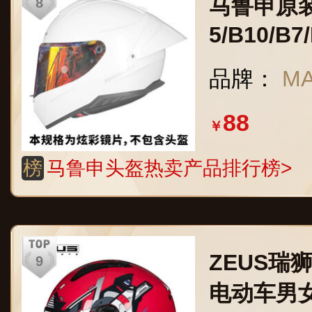
马鲁申原
5/B10/B7
品牌：
M
88
￥
榜
马鲁申头盔热卖产品排行榜>
ZEUS瑞
电动车男