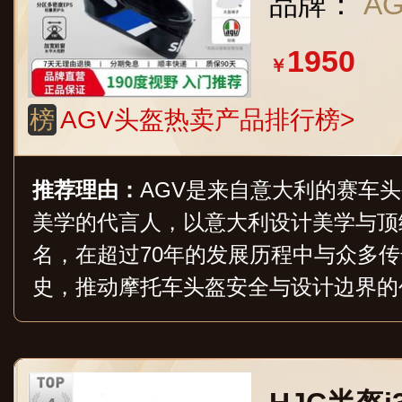
品牌：
A
AM -SK
1950
7-58cm
￥
榜
AGV头盔热卖产品排行榜>
推荐理由：
AGV是来自意大利的赛车
美学的代言人，以意大利设计美学与顶
名，在超过70年的发展历程中与众多
史，推动摩托车头盔安全与设计边界的
赛场到街道的全能头盔矩阵。