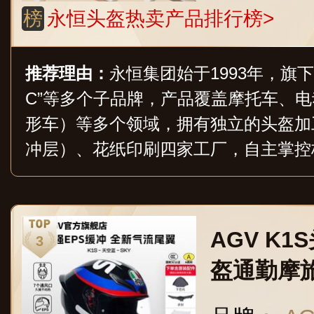
榜
永恒头盔热卖产品排行榜>
推荐理由：
永恒集团始于1993年，旗下拥
C”等多个子品牌，产品覆盖摩托车、电
形车）等多个领域，拥有独立的头盔加
冲层）、花纸印刷四家工厂，自主掌控
遵循国家3C标准，并远销欧美日等高
AGV K
盔通勤摩
全agv头盔 