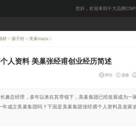
您好，欢迎来到十大品牌CNPP
辅材
腻子粉
美巢maco
>
>
>
个人资料 美巢张经甫创业经历简述
评论
反馈
事长兼总经理，多年以来在其带领下，美巢集团已经发展成为一
一年成立美巢集团吗？下面是美巢集团张经甫个人资料及发家