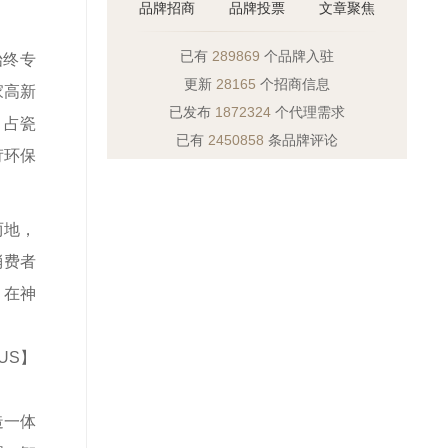
品牌招商
品牌投票
文章聚焦
已有
289869
个品牌入驻
始终专
更新
28165
个招商信息
家高新
已发布
1872324
个代理需求
、占瓷
已有
2450858
条品牌评论
苛环保
两地，
消费者
，在神
US】
造一体