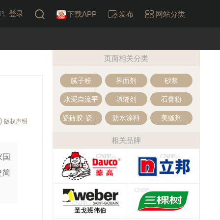
,
登录
下载APP
发布
网站分类
页面相关分类
腻子粉
界面剂
砂浆
水泥自流平
填缝剂
石膏粉
瓷砖胶·瓷砖粘结剂
防水涂料
美缝剂
版权声明
相关品牌
家国
史简