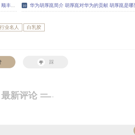
发家史
华为胡厚崑简介 胡厚崑对华为的贡献 胡厚崑是哪
10
/行业名人
白乳胶
赞
踩
最新评论