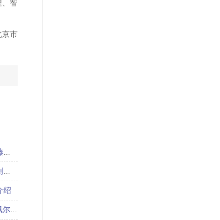
理、智
北京市
就
史
介绍
贡献