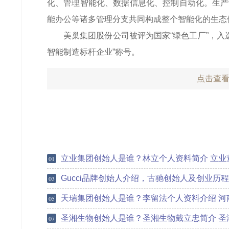
化、管理智能化、数据信息化、控制自动化。生产
能办公等诸多管理分支共同构成整个智能化的生态
美巢集团股份公司被评为国家“绿色工厂”，入选
智能制造标杆企业”称号。
点击查看
立业集团创始人是谁？林立个人资料简介 立业董事长林立身
01
Gucci品牌创始人介绍，古驰创始人及创业历程
03
天瑞集团创始人是谁？李留法个人资料介绍 河南富豪李留法身
05
圣湘生物创始人是谁？圣湘生物戴立忠简介 圣湘生物戴立忠
07