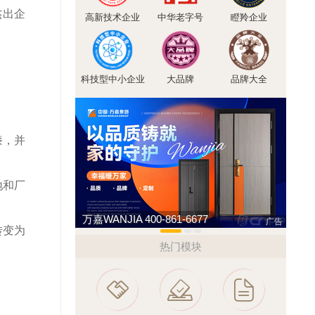
杰出企
高新技术企业
中华老字号
瞪羚企业
科技型中小企业
大品牌
品牌大全
漆，并
地和厂
万嘉WANJIA 400-861-6677
欧陆O
广告
转变为
热门模块
。