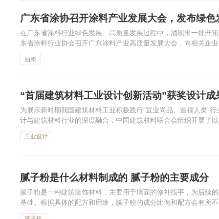
广东省涂协召开涂料产业发展大会，发布绿色
在广东省涂料行业绿色发展、高质量发展过程中，涌现出一批开拓
东省涂料行业协会召开广东涂料产业高质量发展大会，向相关企业
企业和项目获...
油漆
“首届建筑材料工业设计创新活动”获奖设计成
为展示新时期我国建筑材料工业积极践行“宜业尚品、造福人类”
计与建筑材料行业的深度融合，中国建筑材料联合会组织开展了以
筑材料工业设计创新活动。共42项设计成果获奖，下面一起来看
工业设计
腻子粉是什么材料制成的 腻子粉的主要成分
腻子粉是一种建筑装饰材料，主要用于墙面的修补找平，为后续的
基础。根据具体的配方和用途，腻子粉的成分比例和配方会有所不
能、施工性能和环保性能，以满足不同建筑装修的需求。那么腻子粉
腻子粉