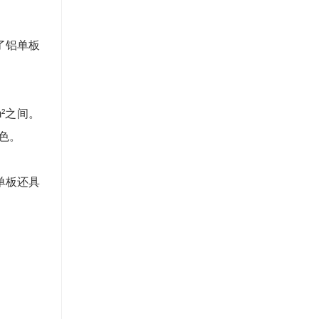
了铝单板
m²之间。
褪色。
单板还具