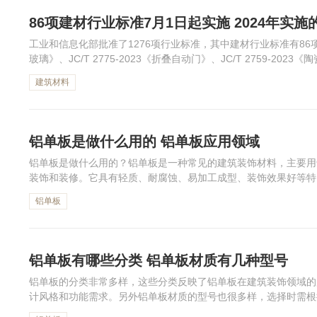
86项建材行业标准7月1日起实施 2024年实
工业和信息化部批准了1276项行业标准，其中建材行业标准有86项，包
玻璃》、JC/T 2775-2023《折叠自动门》、JC/T 2759-20
面小编整理了获得批准的86项建...
建筑材料
铝单板是做什么用的 铝单板应用领域
铝单板是做什么用的？铝单板是一种常见的建筑装饰材料，主要用
装饰和装修。它具有轻质、耐腐蚀、易加工成型、装饰效果好等特
铝单板
铝单板有哪些分类 铝单板材质有几种型号
铝单板的分类非常多样，这些分类反映了铝单板在建筑装饰领域的
计风格和功能需求。另外铝单板材质的型号也很多样，选择时需根
类？铝单板材质有几种型号？下面为大家介绍。