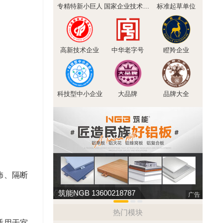
专精特新小巨人
国家企业技术中心
标准起草单位
高新技术企业
中华老字号
瞪羚企业
科技型中小企业
大品牌
品牌大全
饰、隔断
筑能NGB 13600218787
大旺铝
广告
热门模块
适用于室