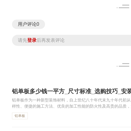
用户评论
0
请先
登录
后再发表评论
铝单板多少钱一平方_尺寸标准_选购技巧_安
铝单板作为一种新型装饰材料，自上世纪八十年代末九十年代初从
样性、便捷的施工方法、优良的加工性能的防火性及高贵的品质，
方呢？如何选购铝单板？下面，小编给大家整理了相关资料，一起
铝单板