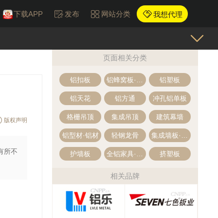
下载APP
发布
网站分类
我想代理
页面相关分类
铝扣板
铝蜂窝板·蜂窝铝板
铝塑板
铝天花
铝方通
冲孔铝单板
格栅吊顶
集成吊顶
建筑幕墙
版权声明
铝型材·铝材
轻钢龙骨
集成墙板·集成墙面
有所不
护墙板
全铝家具·全铝家居定制
挤塑板
相关品牌