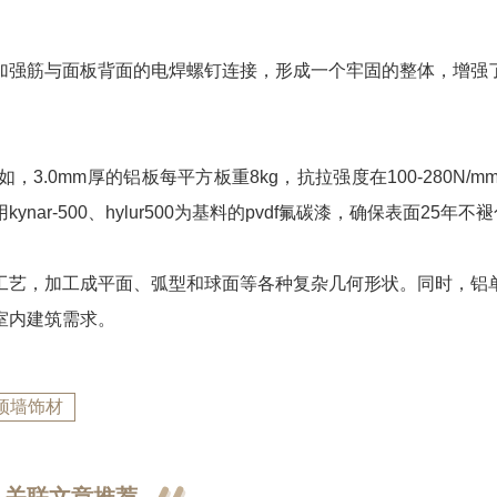
加强筋与面板背面的电焊螺钉连接，形成一个牢固的整体，增强
.0mm厚的铝板每平方板重8kg，抗拉强度在100-280N/m
r-500、hylur500为基料的pvdf氟碳漆，确保表面25年不
工艺，加工成平面、弧型和球面等各种复杂几何形状。同时，铝
室内建筑需求。
顶墙饰材
关联文章推荐