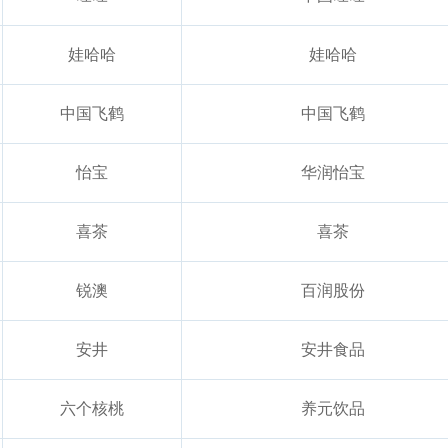
娃哈哈
娃哈哈
中国飞鹤
中国飞鹤
怡宝
华润怡宝
喜茶
喜茶
锐澳
百润股份
安井
安井食品
六个核桃
养元饮品