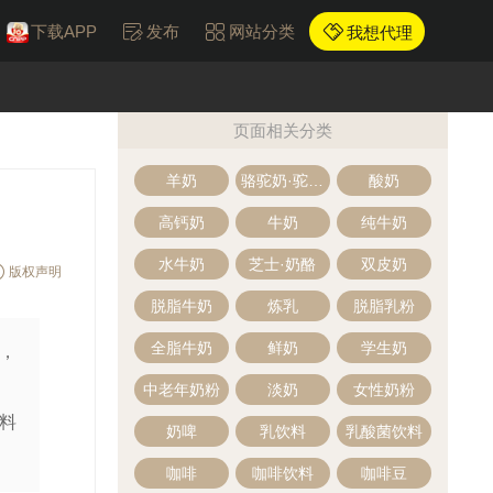
下载APP
发布
网站分类
我想代理
页面相关分类
羊奶
骆驼奶·驼奶粉
酸奶
高钙奶
牛奶
纯牛奶
水牛奶
芝士·奶酪
双皮奶
版权声明
脱脂牛奶
炼乳
脱脂乳粉
全脂牛奶
鲜奶
学生奶
选，
中老年奶粉
淡奶
女性奶粉
饮料
奶啤
乳饮料
乳酸菌饮料
咖啡
咖啡饮料
咖啡豆