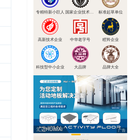
专精特新小巨人
国家企业技术中心
标准起草单位
高新技术企业
中华老字号
瞪羚企业
科技型中小企业
大品牌
品牌大全
汇迈HUIMAI
欧陆O
广告