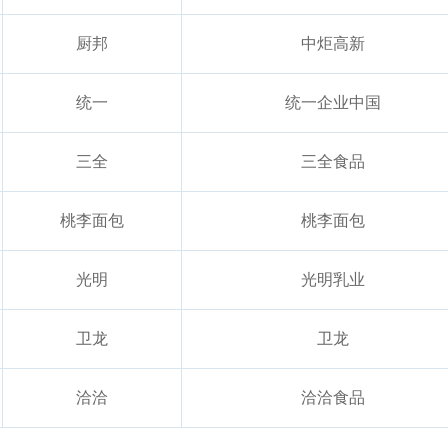
厨邦
中炬高新
统一
统一企业中国
三全
三全食品
桃李面包
桃李面包
光明
光明乳业
卫龙
卫龙
洽洽
洽洽食品