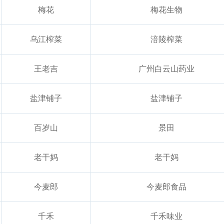
梅花
梅花生物
乌江榨菜
涪陵榨菜
王老吉
广州白云山药业
盐津铺子
盐津铺子
百岁山
景田
老干妈
老干妈
今麦郎
今麦郎食品
千禾
千禾味业