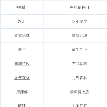
福临门
中粮福临门
双汇
双汇发展
蜜雪冰城
蜜雪冰城
蒙牛
蒙牛乳业
东鹏特饮
东鹏饮料
元气森林
元气森林
康师傅
康师傅控股
旺旺
中国旺旺