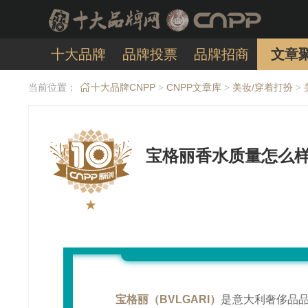
十大品牌
品牌投票
品牌招商
文章
当前位置：
十大品牌CNPP
CNPP文章库
美妆/穿着打扮
>
>
>
宝格丽香水质量怎么样
★
宝格丽（BVLGARI）
是意大利奢侈品品