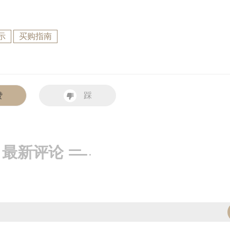
示
买购指南
赞
踩
最新评论