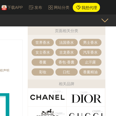
下载APP
发布
网站分类
我想代理
页面相关分类
世界香水
法国香水
男士香水
女士香水
古龙香水
汽车香水
香薰
香包·香囊
止汗露
权声明
彩妆
口红
香薰精油
相关品牌