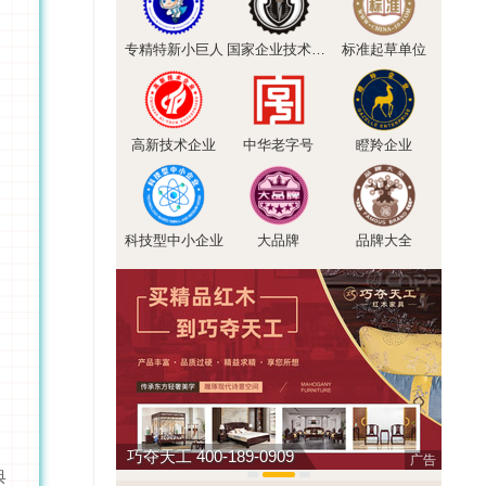
专精特新小巨人
国家企业技术中心
标准起草单位
高新技术企业
中华老字号
瞪羚企业
科技型中小企业
大品牌
品牌大全
巧夺天工 400-189-0909
亚通A
广告
典