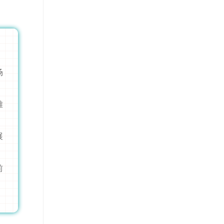
场
雅
展
前