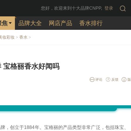
您好，欢迎来到十大品牌CNPP,
登录
聚焦
品牌大全
网店产品
香水排行
美妆彩妆
香水
>
>
 宝格丽香水好闻吗
评论
反馈
版
牌，创立于1884年。宝格丽的产品类型非常广泛，包括珠宝、