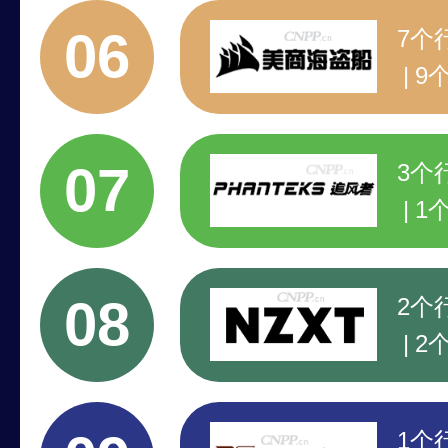
注
06
7个
9
专
领
07
3个
1
行
注
08
2个
2
著
注
1个