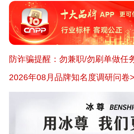
防诈骗提醒：勿兼职/勿刷单做任务
2026年08月品牌知名度调研问卷>