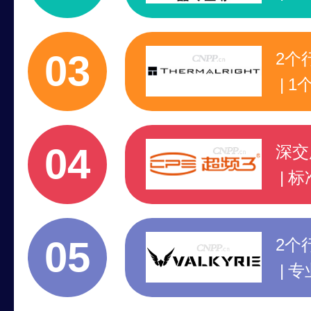
专
行
03
2个
1
专
行
04
深交
标
高
1
05
2个
专
领