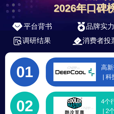
2026年口碑
平台背书
品牌实
调研结果
消费者投
01
高新
科
2
02
4个
2