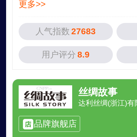
更多>>
人气指数
27683
用户评分
8.9
丝绸故事
达利丝绸(浙江)有
品牌旗舰店