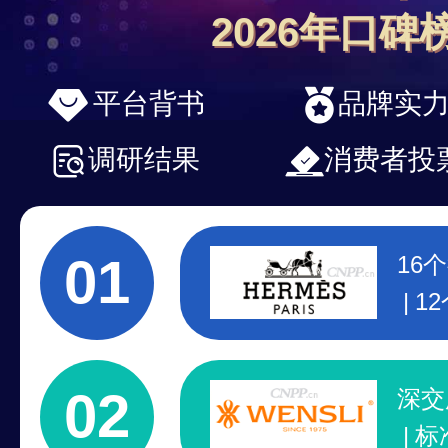
2026年口碑
平台背书
品牌实
调研结果
消费者投
01
16
1
行
百
02
深交
标