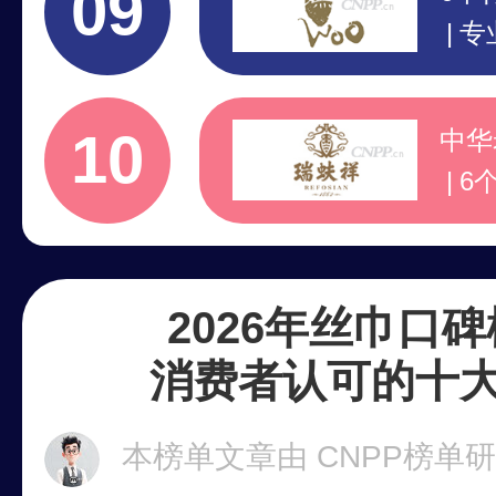
09
专业
行
注
10
中华
6
8
专
2026年丝巾口
消费者认可的十
本榜单文章由 CNPP榜单研