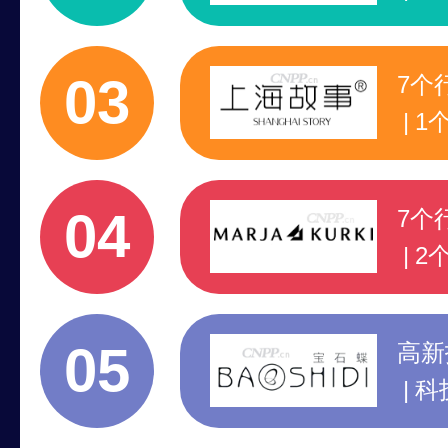
高
1
03
7个
1
行
注
04
7个
2
专
领
05
高新
科
5